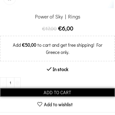
Power of Sky | Rings
€
6,00
€
17,00
Add
€
50,00
to cart and get free shipping! For
Greece only.
In stock
Alternative:
ADD TO CART
Add to wishlist