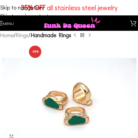
35% OFF
all stainless steel jewelry
Skip to navigation
Skip to main content
MENU
Home
Rings
Handmade Rings
-65%
Click to enlarge