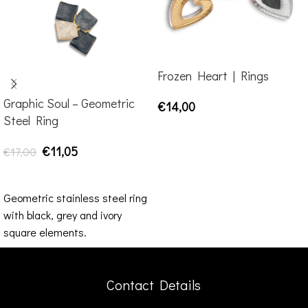
Frozen Heart | Rings
Graphic Soul – Geometric
€
14,00
Steel Ring
SELECT OPTIONS
€
11,05
€
17,00
ADD TO CART
Geometric stainless steel ring
with black, grey and ivory
square elements.
Contact Details