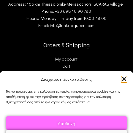
Address: 16ο km Thessaloniki-Melissochori “SCARAS village”
Phone: +30 698 10 90 780
Hours: Monday – Friday from 10:00-18:00
Email: info@funkdaqueen.com
Orders & Shipping
My account
Cart
Checkout
Διαχείριση Συγκατάθεσης
Contact Us
Για να παρέχουμε την καλύτερη εμπειρία, χρησιμοποιούμε cookies για την
αποθήκευση ή/και την πρόσβαση σε πληροφορίες για την καλύτερη
FDQ
εξυπηρέτησή σας από το ηλεκτρονικό μας κατάστημα.
Who we are
Shipping & Returns
Αποδοχή
Terms and Conditions