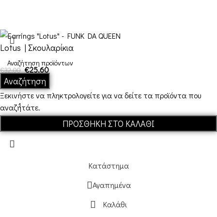
Αποστολές & Επιστροφές
Όροι και Προϋποθέσεις
Lotus | Σκουλαρίκια
€
25,60
€
32,00
Σε απόθεμα
Αναζήτηση
Ξεκινήστε να πληκτρολογείτε για να δείτε τα προϊόντα που
αναζητάτε.
ΠΡΟΣΘΉΚΗ ΣΤΟ ΚΑΛΆΘΙ
Κατάστημα
Αγαπημένα
Καλάθι