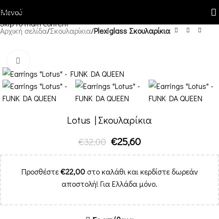
Skip to navigation
Μενού
Skip to main content
Αρχική σελίδα
Σκουλαρίκια
Plexiglass Σκουλαρίκια
-20%
Κλικ για μεγέθυνση
Lotus | Σκουλαρίκια
€
25,60
€
32,00
Προσθέστε
€
22,00
στο καλάθι και κερδίστε δωρεάν
αποστολή! Για Ελλάδα μόνο.