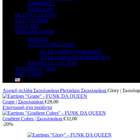
ΚΑΡΦΙΤΣΕΣ
HAIRCLIPS
QUEEN’S CLOSET
KEY CHARMS
WALL ART
ΕΠΟΧΙΑΚΑ ΕΙΔΗ
ΜΑΡΤΗΣ
ΠΑΣΧΑΛΙΝΕΣ ΙΔΕΕΣ
ΠΑΣΧΑΛΙΝΕΣ ΛΑΜΠΑΔΕΣ
ΠΑΣΧΑΛΙΝΑ ΔΙΑΚΟΣΜΗΤΙΚΑ
X-MAS COLLECTION
ΧΟΝΔΡΙΚΗ – B2B
GIFT CARD
Αρχική σελίδα
Σκουλαρίκια
Plexiglass Σκουλαρίκια
Glory | Σκουλαρ
Grape | Σκουλαρίκια
€
28,00
Επιστροφή στα προϊόντα
Gradient Cubes | Σκουλαρίκια
€
32,00
-20%