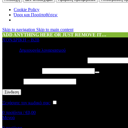
Cookie Policy
Όροι και Προϋποθέσεις
Skip to navigation
Skip to main content
ADD ANYTHING HERE OR JUST REMOVE IT…
ΧΟΝΔΡΙΚΗ – B2B
Σύνδεση
Δημιουργία λογαριασμού
Όνομα χρήστη ή διεύθυνση email
*
Απαιτείται
Κωδικός
*
Απαιτείται
Alternative:
Σύνδεση
Ξεχάσατε τον κωδικό σας;
Να με θυμάσαι
0
προϊόντα
/
€
0,00
Μενού
0
προϊόντα