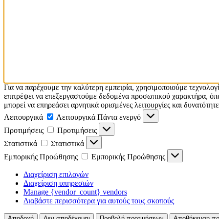
Για να παρέχουμε την καλύτερη εμπειρία, χρησιμοποιούμε τεχνολογ
επιτρέψει να επεξεργαστούμε δεδομένα προσωπικού χαρακτήρα, όπω
μπορεί να επηρεάσει αρνητικά ορισμένες λειτουργίες και δυνατότητε
Λειτουργικά
Λειτουργικά
Πάντα ενεργό
Προτιμήσεις
Προτιμήσεις
Στατιστικά
Στατιστικά
Εμπορικής Προώθησης
Εμπορικής Προώθησης
Διαχείριση επιλογών
Διαχείριση υπηρεσιών
Manage {vendor_count} vendors
Διαβάστε περισσότερα για αυτούς τους σκοπούς
Αποδοχή
Δεν αποδέχομαι
Προβολή προτιμήσεων
Αποθήκευση πρ