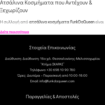
Ατσάλινα Κοσμήματα που Αντέχουν &
Ξεχωρίζουν
Η συλλογή από
ατσάλινα κοσμήματα FunkDaQueen
είναι
σχεδιασμένη για queens που θέλουν λάμψη που κρατάει
Δείτε περισσότερα
χωρίς περιορισμούς. Το ανοξείδωτο ατσάλι δεν μαυρίζει,
δεν αλλοιώνεται
Στοιχεία Επικοινωνίας
και παραμένει εντυπωσιακό, όσο συχνά κι αν το
φορέσεις. Από office looks μέχρι night-out εμφανίσεις, τα
Διεύθυνση: Διεύθυνση: 16ο χιλ. Θεσσαλονίκης-Μελισσοχωρίου
κομμάτια μας γίνονται το πιο εύκολο, σταθερό και
“Κτήμα ΣΚΑΡΑΣ”
στιλάτο στοιχείο της καθημερινότητάς σου.
Τηλέφωνο: +30 698 10 90 780
Ώρες: Δευτέρα – Παρασκευή από 10:00-18:00
Ατσάλινα Σκουλαρίκια
Email: info@funkdaqueen.com
Τα
ατσάλινα σκουλαρίκια
προσφέρουν statement λάμψη
Παραγγελίες & Αποστολές
με μοντέρνες λεπτομέρειες,
minimal ή πιο εντυπωσιακές. Ιδανικά για κάθε μέρα,