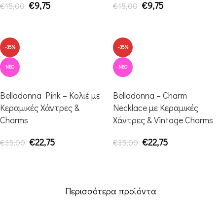
€
9,75
€
9,75
€
15,00
€
15,00
ΠΡΟΣΘΉΚΗ ΣΤΟ ΚΑΛΆΘΙ
ΠΡΟΣΘΉΚΗ ΣΤΟ ΚΑΛΆΘΙ
-35%
-35%
ΝΈΟ
ΝΈΟ
Belladonna Pink – Κολιέ με
Belladonna – Charm
Κεραμικές Χάντρες &
Necklace με Κεραμικές
Charms
Χάντρες & Vintage Charms
€
22,75
€
22,75
€
35,00
€
35,00
ΠΡΟΣΘΉΚΗ ΣΤΟ ΚΑΛΆΘΙ
ΠΡΟΣΘΉΚΗ ΣΤΟ ΚΑΛΆΘΙ
Περισσότερα προϊόντα