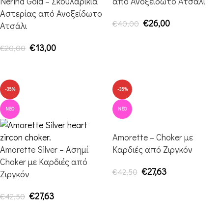
Nerina Gold – Σκουλαρίκια
από Ανοξείδωτο Ατσάλι
Αστερίας από Ανοξείδωτο
€
26,00
€
40,00
Ατσάλι
ΠΡΟΣΘΉΚΗ ΣΤΟ ΚΑΛΆΘΙ
€
13,00
€
20,00
ΠΡΟΣΘΉΚΗ ΣΤΟ ΚΑΛΆΘΙ
-35%
-35%
ΝΈΟ
ΝΈΟ
Amorette – Choker με
Amorette Silver – Ασημί
Καρδιές από Ζιργκόν
Choker με Καρδιές από
€
27,63
€
42,50
Ζιργκόν
ΠΡΟΣΘΉΚΗ ΣΤΟ ΚΑΛΆΘΙ
€
27,63
€
42,50
ΠΡΟΣΘΉΚΗ ΣΤΟ ΚΑΛΆΘΙ