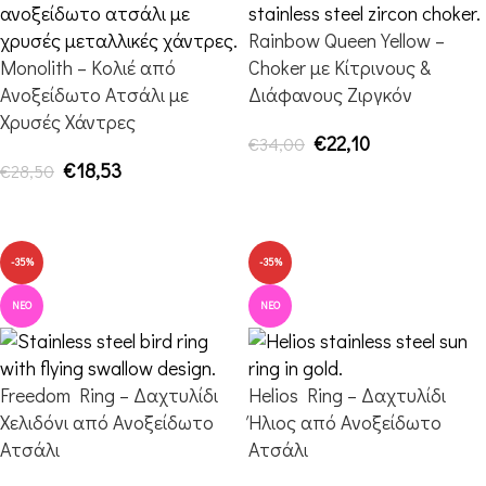
Rainbow Queen Yellow –
Monolith – Κολιέ από
Choker με Κίτρινους &
Ανοξείδωτο Ατσάλι με
Διάφανους Ζιργκόν
Χρυσές Χάντρες
€
22,10
€
34,00
€
18,53
€
28,50
ΠΡΟΣΘΉΚΗ ΣΤΟ ΚΑΛΆΘΙ
ΠΡΟΣΘΉΚΗ ΣΤΟ ΚΑΛΆΘΙ
-35%
-35%
ΝΈΟ
ΝΈΟ
Freedom Ring – Δαχτυλίδι
Helios Ring – Δαχτυλίδι
Χελιδόνι από Ανοξείδωτο
Ήλιος από Ανοξείδωτο
Ατσάλι
Ατσάλι