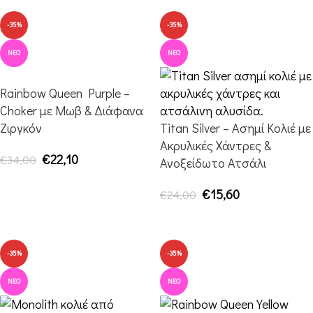
-35%
-35%
ΝΈΟ
ΝΈΟ
Rainbow Queen Purple –
Choker με Μωβ & Διάφανα
Ζιργκόν
Titan Silver – Ασημί Κολιέ με
Ακρυλικές Χάντρες &
€
22,10
€
34,00
Ανοξείδωτο Ατσάλι
ΠΡΟΣΘΉΚΗ ΣΤΟ ΚΑΛΆΘΙ
€
15,60
€
24,00
ΠΡΟΣΘΉΚΗ ΣΤΟ ΚΑΛΆΘΙ
-35%
-35%
ΝΈΟ
ΝΈΟ