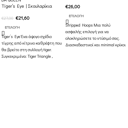
Tiger’s Eye | Σκουλαρίκια
€
26,00
ΕΠΙΛΟΓΉ
€
21,60
€
27,00
Stripped Hoops Μια πολύ
ΕΠΙΛΟΓΉ
ασφαλής επιλογή για να
Tiger’s Eye Ένα άψογο σχέδιο
ολοκληρώσετε το ντύσιμό σας.
τίγρης από κίτρινο καθρέφτη που
Διασκεδαστικοί και minimal κρίκοι
θα βρείτε στη συλλογή tiger.
για καθημερινά αξεσουάρ.
Συγκεκριμένα: Tiger Triangle ,
Μπορείτε
Tiger
Στοιχεία Επικοινωνίας