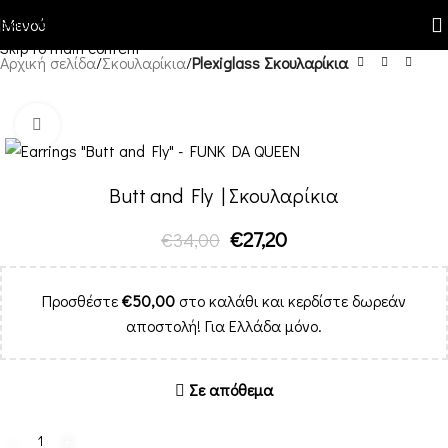
Skip to navigation
Μενού
Skip to main content
Αρχική σελίδα
Σκουλαρίκια
Plexiglass Σκουλαρίκια
-20%
Κλικ για μεγέθυνση
Butt and Fly | Σκουλαρίκια
€
27,20
€
34,00
Προσθέστε
€
50,00
στο καλάθι και κερδίστε δωρεάν
αποστολή! Για Ελλάδα μόνο.
Σε απόθεμα