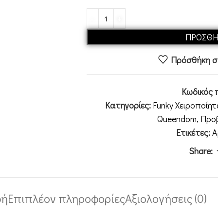
ΠΡΟΣΘΉ
Πρόσθήκη στ
Κωδικός 
Κατηγορίες:
Funky Χειροποίη
Queendom
,
Προ
Ετικέτες:
Α
Share:
φή
Επιπλέον πληροφορίες
Αξιολογήσεις (0)