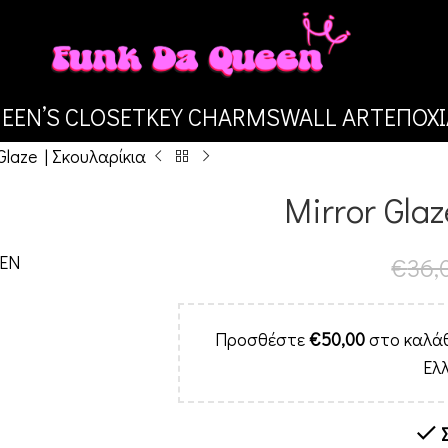
EEN’S CLOSET
KEY CHARMS
WALL ART
ΕΠΟΧΙ
Glaze | Σκουλαρίκια
Mirror Glaz
€
36,
Προσθέστε
€
50,00
στο καλάθ
Ελ