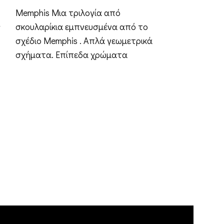
Memphis Μια τριλογία από
ς
σκουλαρίκια εμπνευσμένα από το
σχέδιο Memphis . Απλά γεωμετρικά
σχήματα. Επίπεδα χρώματα
συνδυασμένα σε έντονες,
Lemon | Σκουλ
αντίθετες
€
22,00
ΕΠΙΛΟΓΉ
Lemon “Δεν εί
συμβαίνει, αλλ
Αν η ζωή σου δ
λεμονάδα. Αν