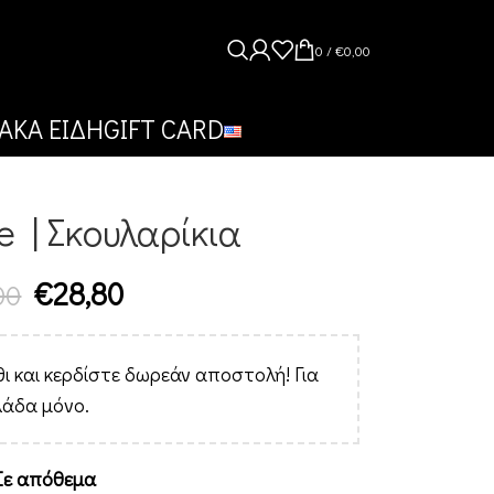
0
/
€
0,00
ΑΚΑ ΕΙΔΗ
GIFT CARD
e | Σκουλαρίκια
€
28,80
00
ι και κερδίστε δωρεάν αποστολή! Για
λάδα μόνο.
Σε απόθεμα