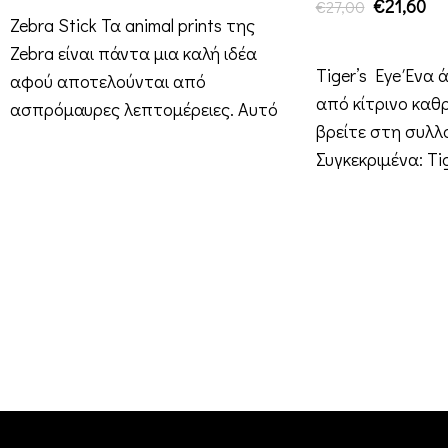
€
21,60
€
27,00
Zebra Stick Τα animal prints της
ΕΠΙΛΟΓΉ
Zebra είναι πάντα μια καλή ιδέα
Tiger’s Eye Ένα 
αφού αποτελούνται από
από κίτρινο καθ
ασπρόμαυρες λεπτομέρειες. Αυτό
βρείτε στη συλλο
το stick
Συγκεκριμένα: Tig