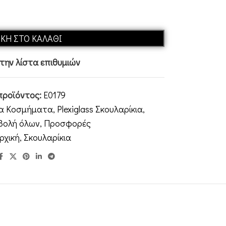
Alternative:
ΚΗ ΣΤΟ ΚΑΛΆΘΙ
ην λίστα επιθυμιών
προϊόντος:
E0179
τα Κοσμήματα
,
Plexiglass Σκουλαρίκια
,
βολή όλων
,
Προσφορές
ρχική
,
Σκουλαρίκια