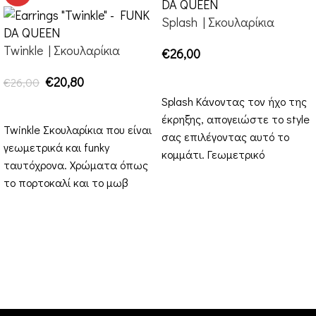
Splash | Σκουλαρίκια
Twinkle | Σκουλαρίκια
€
26,00
ΕΠΙΛΟΓΉ
€
20,80
€
26,00
Splash Κάνοντας τον ήχο της
ΕΠΙΛΟΓΉ
έκρηξης, απογειώστε το style
Twinkle Σκουλαρίκια που είναι
σας επιλέγοντας αυτό το
γεωμετρικά και funky
κομμάτι. Γεωμετρικό
ταυτόχρονα. Χρώματα όπως
κούμπωμα και μετά το
το πορτοκαλί και το μωβ
εκρηκτικό
είναι έτοιμα να σας
διακοσμήσουν