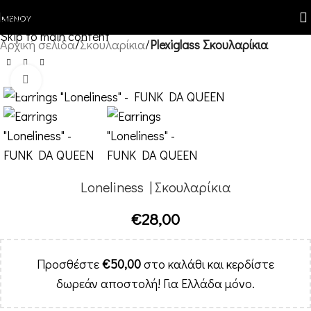
Skip to navigation
ΜΕΝΟΎ
Skip to main content
Αρχική σελίδα
Σκουλαρίκια
Plexiglass Σκουλαρίκια
Κλικ για μεγέθυνση
Loneliness | Σκουλαρίκια
€
28,00
Προσθέστε
€
50,00
στο καλάθι και κερδίστε
δωρεάν αποστολή! Για Ελλάδα μόνο.