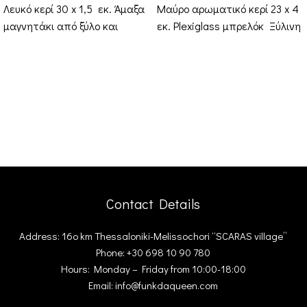
Λευκό κερί 30 x 1,5 εκ. Άμαξα
Μαύρο αρωματικό κερί 23 x 4
μαγνητάκι από ξύλο και
εκ. Plexiglass μπρελόκ Ξύλινη
plexiglass καθρέφτη Ξύλινη
συσκευασία Δώρου
συσκευασία Δώρου
Contact Details
Address: 16ο km Thessaloniki-Melissochori “SCARAS village”
Phone: +30 698 10 90 780
Hours: Monday – Friday from 10:00-18:00
Email: info@funkdaqueen.com