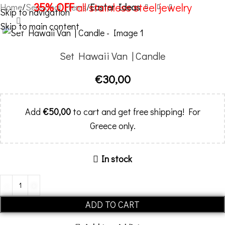
35% OFF
all stainless steel jewelry
Home
Seasonal Items
Easter Ideas
Skip to navigation
Click to enlarge
Skip to main content
MENU
Set Hawaii Van | Candle
€
30,00
Add
€
50,00
to cart and get free shipping! For
Greece only.
In stock
Alternative:
ADD TO CART