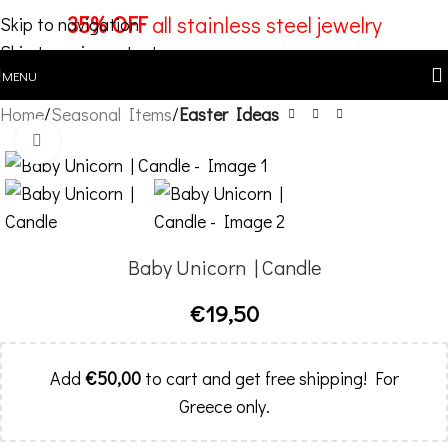
35% OFF
all stainless steel jewelry
Skip to navigation
Skip to main content
MENU
Home
Seasonal Items
Easter Ideas
Click to enlarge
Baby Unicorn | Candle
€
19,50
Add
€
50,00
to cart and get free shipping! For
Greece only.