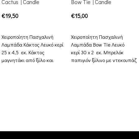
Cactus | Candle
Bow Tie | Candle
€
19,50
€
15,00
ADD TO CART
ADD TO CART
Χειροποίητη Πασχαλινή
Χειροποίητη Πασχαλινή
Λαμπάδα Κάκτος Λευκό κερί
Λαμπάδα Bow Tie Λευκό
25 x 4,5 εκ. Κάκτος
κερί 30 x 2 εκ. Μπρελόκ
μαγνητάκι από ξύλο και
παπιγιόν ξύλινο με ντεκουπάζ
plexiglass καθρέφτη Ξύλινη
Ξύλινη συσκευασία Δώρου
συσκευασία Δώρου