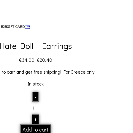
 B2B
GIFT CARD
Hate Doll | Earrings
€
34,00
€
20,40
0
to cart and get free shipping! For Greece only.
In stock
Alternative:
Add to cart