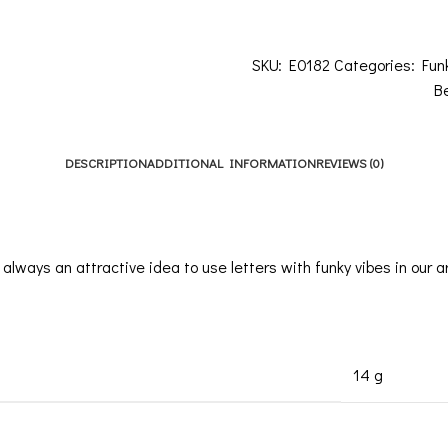
SKU:
E0182
Categories:
Fun
Be
DESCRIPTION
ADDITIONAL INFORMATION
REVIEWS (0)
is always an attractive idea to use letters with funky vibes in our
14 g