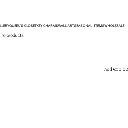
LLERY
QUEEN’S CLOSET
KEY CHARMS
WALL ART
SEASONAL ITEMS
WHOLESALE –
 to products
Add
€
50,0