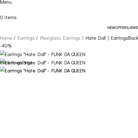
Menu
0
items
NEW
OFFERS
JEWE
Home
Earrings
Plexiglass Earrings
Hate Doll | Earrings
Back
-40%
Click to enlarge