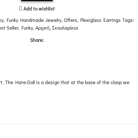
Add to wishlist
ky
,
Funky Handmade Jewelry
,
Offers
,
Plexiglass Earrings
Tags:
st Seller
,
Funky
,
Αρχική
,
Σκουλαρίκια
Share:
 art. The Hate-Doll is a design that at the base of the clasp we