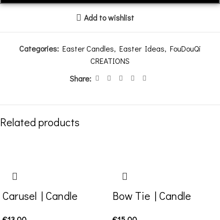
Add to wishlist
Categories:
Easter Candles
,
Easter Ideas
,
FouDouQi
CREATIONS
Share:
Related products
Carusel | Candle
Bow Tie | Candle
€
13,00
€
15,00