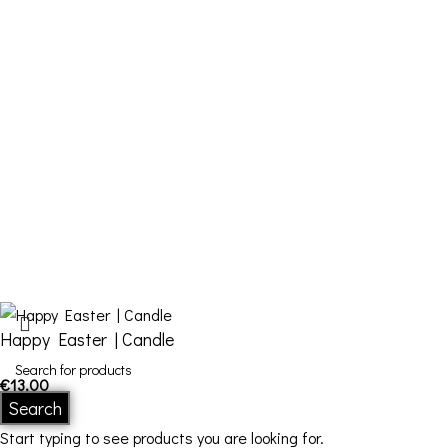
My account
Cart
Checkout
Contact Us
FDQ
Who we are
Shipping & Returns
Terms and Conditions
Happy Easter | Candle
€
13,00
In stock
Search
Start typing to see products you are looking for.