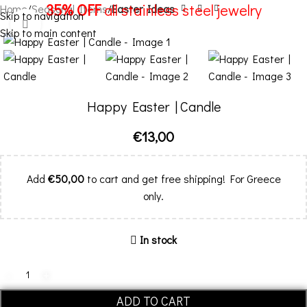
35% OFF
all stainless steel jewelry
Home
Seasonal Items
Easter Ideas
Skip to navigation
Click to enlarge
Skip to main content
Menu
Happy Easter | Candle
€
13,00
Add
€
50,00
to cart and get free shipping! For Greece
only.
In stock
ADD TO CART