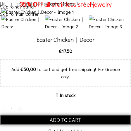
35% OFF
all stainless steel jewelry
Home
Seasonal Items
Easter Ideas
Click to enlarge
Skip to navigation
Skip to main content
Menu
Easter Chicken | Decor
€
17,50
Add
€
50,00
to cart and get free shipping! For Greece
only.
In stock
ADD TO CART