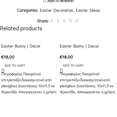
Add to wishlist
Categories:
Easter Decoration
,
Easter Ideas
Share:
Related products
Easter Bunny | Decor
Easter Bunny | Decor
€
18,00
€
18,00
ADD TO CART
ADD TO CART
Πληροφορίες Πασχαλινό
Πληροφορίες Πασχαλινό
επιτραπέζιο διακοσμητικό από
επιτραπέζιο διακοσμητικό από
plexiglass Διαστάσεις: 10x11,5 εκ
plexiglass Διαστάσεις: 10x11,5 εκ
Φροντίδα Απαγορεύεται η χρήση
Φροντίδα Απαγορεύεται η χρήση
αλκοόλης όπως οινόπνευμα,
αλκοόλης όπως οινόπνευμα,
μωρομάντηλα κλπ. Προτιμήστε
μωρομάντηλα κλπ. Προτιμήστε
στεγνό πανάκι για
στεγνό πανάκι για