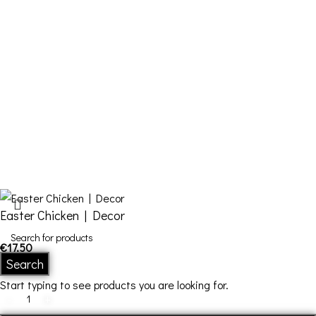
Cart
Checkout
Contact Us
FDQ
Who we are
Shipping & Returns
Terms and Conditions
Easter Chicken | Decor
€
17,50
In stock
Search
Start typing to see products you are looking for.