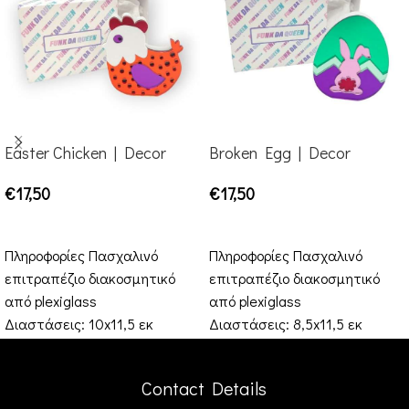
Easter Chicken | Decor
Broken Egg | Decor
€
17,50
€
17,50
ADD TO CART
ADD TO CART
Πληροφορίες Πασχαλινό
Πληροφορίες Πασχαλινό
επιτραπέζιο διακοσμητικό
επιτραπέζιο διακοσμητικό
από plexiglass
από plexiglass
Διαστάσεις: 10x11,5 εκ
Διαστάσεις: 8,5x11,5 εκ
Φροντίδα Απαγορεύεται η
Φροντίδα Απαγορεύεται η
χρήση αλκοόλης όπως
χρήση αλκοόλης όπως
Contact Details
οινόπνευμα, μωρομάντηλα
οινόπνευμα, μωρομάντηλα