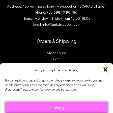
κλπ. Προτιμήστε στεγνό
κλπ. Προτιμήστε στεγνό
Address: 16ο km Thessaloniki-Melissochori “SCARAS village”
πανάκι για
πανάκι για
Phone: +30 698 10 90 780
Hours: Monday – Friday from 10:00-18:00
Email: info@funkdaqueen.com
Orders & Shipping
My account
Cart
Checkout
Διαχείριση Συγκατάθεσης
Contact Us
Για να παρέχουμε την καλύτερη εμπειρία, χρησιμοποιούμε cookies για την
αποθήκευση ή/και την πρόσβαση σε πληροφορίες για την καλύτερη
FDQ
εξυπηρέτησή σας από το ηλεκτρονικό μας κατάστημα.
Who we are
Shipping & Returns
Αποδοχή
Terms and Conditions