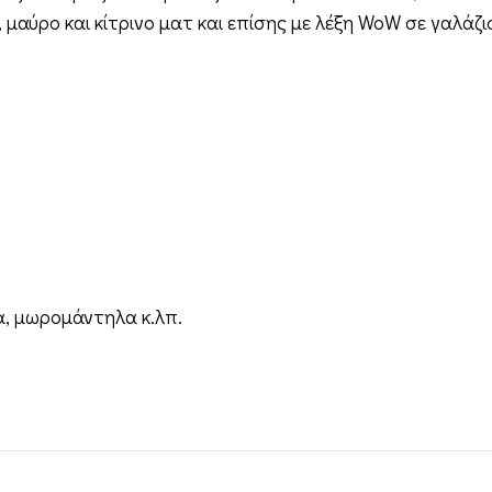
ο, μαύρο και κίτρινο ματ και επίσης με λέξη WoW σε γαλά
, μωρομάντηλα κ.λπ.