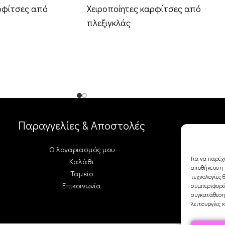
ρφίτσες από
Χειροποίητες καρφίτσες από
πλεξιγκλάς
Παραγγελίες & Αποστολές
Ο λογαριασμός μου
Για να παρέχ
Καλάθι
αποθήκευση ή
Ταμείο
τεχνολογίες 
Επικοινωνία
συμπεριφορά
συγκατάθεση
λειτουργίες 