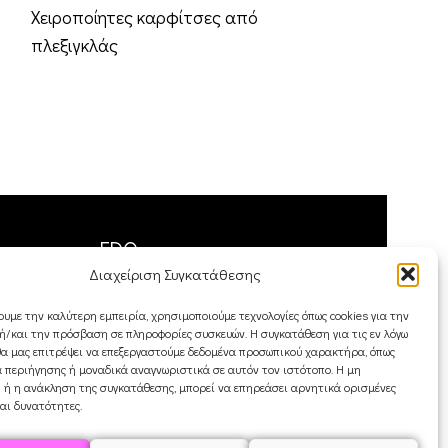
Χειροποίητες καρφίτσες από
Rhombus Hoops
πλεξιγκλάς
ρόμβος αντιπ
κομψότητα κα
Έτσι, αποφασ
εντάξουμε στ
FDQ
Διαχείριση Συγκατάθεσης
Ποιοι είμαστε
ουμε την καλύτερη εμπειρία, χρησιμοποιούμε τεχνολογίες όπως cookies για την
Αποστολές & Επιστροφές
/και την πρόσβαση σε πληροφορίες συσκευών. Η συγκατάθεση για τις εν λόγω
Όροι και Προϋποθέσεις
θα μας επιτρέψει να επεξεργαστούμε δεδομένα προσωπικού χαρακτήρα, όπως
 περιήγησης ή μοναδικά αναγνωριστικά σε αυτόν τον ιστότοπο. Η μη
 ή η ανάκληση της συγκατάθεσης, μπορεί να επηρεάσει αρνητικά ορισμένες
και δυνατότητες.