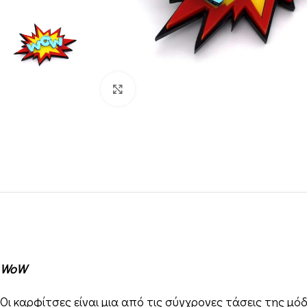
Κλικ για μεγέθυνση
WoW
Οι καρφίτσες είναι μια από τις σύγχρονες τάσεις της μόδ