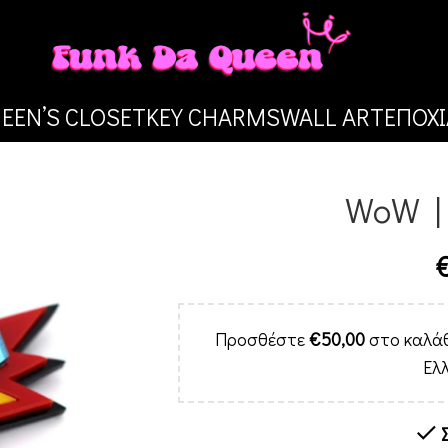
EEN’S CLOSET
KEY CHARMS
WALL ART
ΕΠΟΧΙ
WoW |
Προσθέστε
€
50,00
στο καλάθ
Ελ