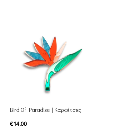
Bird Of Paradise | Καρφίτσες
Rhombus Hoop
€
14,00
€
26,00
ΠΡΟΣΘΉΚΗ ΣΤΟ ΚΑΛΆΘΙ
ΕΠΙΛΟΓΉ