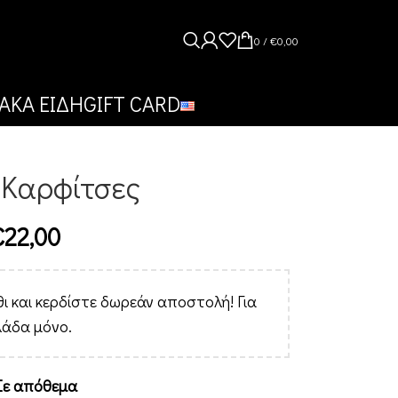
0
/
€
0,00
ΑΚΑ ΕΙΔΗ
GIFT CARD
 Καρφίτσες
€
22,00
ι και κερδίστε δωρεάν αποστολή! Για
λάδα μόνο.
Σε απόθεμα