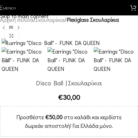
Skip to navigation
ΜΕΝΟΎ
Skip to main content
Αρχική σελίδα
Σκουλαρίκια
Plexiglass Σκουλαρίκια
Κλικ για μεγέθυνση
Disco Ball | Σκουλαρίκια
€
30,00
Προσθέστε
€
50,00
στο καλάθι και κερδίστε
δωρεάν αποστολή! Για Ελλάδα μόνο.