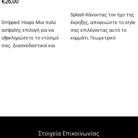
€
26,00
ΕΠΙΛΟΓΉ
ΕΠΙΛΟΓΉ
Splash Κάνοντας τον ήχο της
Stripped Hoops Μια πολύ
έκρηξης, απογειώστε το style
ασφαλής επιλογή για να
σας επιλέγοντας αυτό το
ολοκληρώσετε το ντύσιμό
κομμάτι. Γεωμετρικό
σας. Διασκεδαστικοί και
κούμπωμα και μετά το
minimal κρίκοι για καθημερινά
εκρηκτικό
αξεσουάρ. Μπορείτε
Στοιχεία Επικοινωνίας