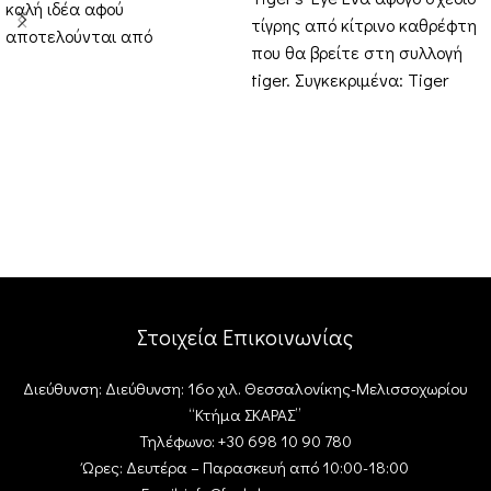
καλή ιδέα αφού
τίγρης από κίτρινο καθρέφτη
αποτελούνται από
που θα βρείτε στη συλλογή
ασπρόμαυρες λεπτομέρειες.
tiger. Συγκεκριμένα: Tiger
Αυτό το stick
Triangle , Tiger
Στοιχεία Επικοινωνίας
Διεύθυνση: Διεύθυνση: 16ο χιλ. Θεσσαλονίκης-Μελισσοχωρίου
“Κτήμα ΣΚΑΡΑΣ”
Τηλέφωνο: +30 698 10 90 780
Ώρες: Δευτέρα – Παρασκευή από 10:00-18:00