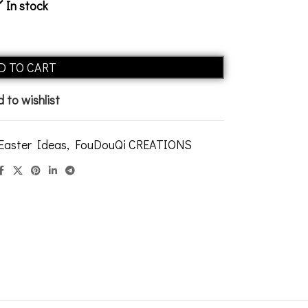
In stock
Alternative:
D TO CART
 to wishlist
Easter Ideas
,
FouDouQi CREATIONS