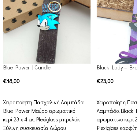
Blue Power | Candle
Black Lady – Bro
€
18,00
€
23,00
ADD TO CART
ADD TO CART
Χειροποίητη Πασχαλινή Λαμπάδα
Χειροποίητη Πασ
Blue Power Μαύρο αρωματικό
Λαμπάδα Black L
κερί 23 x 4 εκ. Plexiglass μπρελόκ
αρωματικό κερί 2
Ξύλινη συσκευασία Δώρου
Plexiglass καρφί
συσκευασία Δώρ