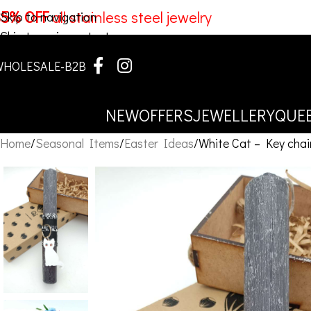
35% OFF
all stainless steel jewelry
Skip to navigation
Skip to main content
WHOLESALE-B2B
NEW
OFFERS
JEWELLERY
QUEE
Home
Seasonal Items
Easter Ideas
White Cat – Key chai