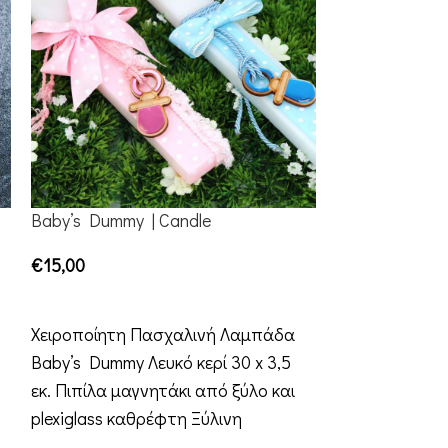
Baby’s Dummy | Candle
Baby Unicorn 
€
15,00
€
19,50
ADD TO CART
ADD TO CART
Χειροποίητη Πασχαλινή Λαμπάδα
Χειροποίητη 
Baby’s Dummy Λευκό κερί 30 x 3,5
Baby Unicorn 
εκ. Πιπίλα μαγνητάκι από ξύλο και
x 3 εκ. Μονό
plexiglass καθρέφτη Ξύλινη
ιριδίζον plexi
συσκευασία Δώρου
Ξύλινη συσκε