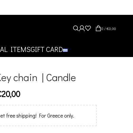
0
/
€
0,00
AL ITEMS
GIFT CARD
ey chain | Candle
€
20,00
et free shipping! For Greece only.