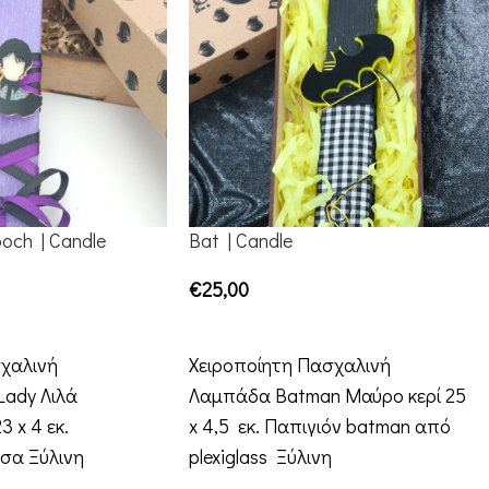
och | Candle
Bat | Candle
€
25,00
ADD TO CART
χαλινή
Χειροποίητη Πασχαλινή
ady Λιλά
Λαμπάδα Batman Μαύρο κερί 25
3 x 4 εκ.
x 4,5 εκ. Παπιγιόν batman από
τσα Ξύλινη
plexiglass Ξύλινη
ου
συσκευασία Δώρου