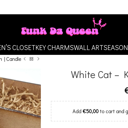
N’S CLOSET
KEY CHARMS
WALL ART
SEASON
n | Candle
White Cat – K
Add
€
50,00
to cart and g