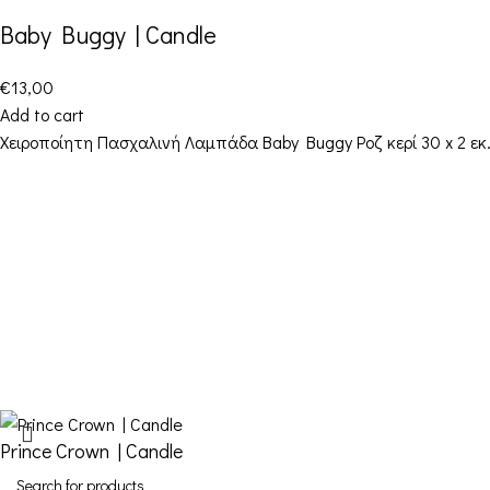
Baby Buggy | Candle
€
13,00
Add to cart
Χειροποίητη Πασχαλινή Λαμπάδα Baby Buggy Ροζ κερί 30 x 2 εκ
Contact Details
Address: 16ο km Thessaloniki-Melissochori
“SCARAS village”
Phone: +30 698 10 90 780
Hours: Monday – Friday from 10:00-18:00
Email: info@funkdaqueen.com
Prince Crown | Candle