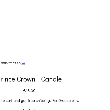
 B2B
GIFT CARD
rince Crown | Candle
€
18,00
0
to cart and get free shipping! For Greece only.