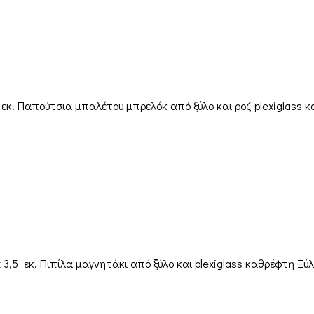
5 εκ. Παπούτσια μπαλέτου μπρελόκ από ξύλο και ροζ plexiglass
3,5 εκ. Πιπίλα μαγνητάκι από ξύλο και plexiglass καθρέφτη Ξύ