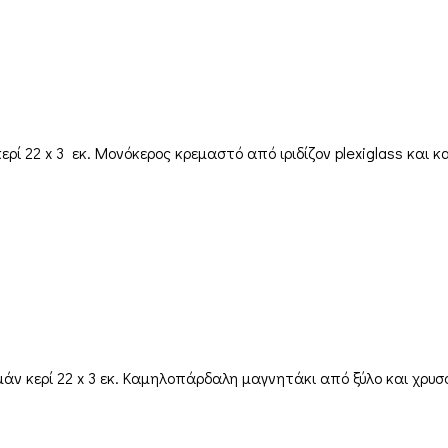
ί 22 x 3 εκ. Μονόκερος κρεμαστό από ιριδίζον plexiglass και 
ν κερί 22 x 3 εκ. Καμηλοπάρδαλη μαγνητάκι από ξύλο και χρυσ