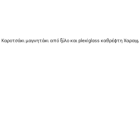
. Καροτσάκι μαγνητάκι από ξύλο και plexiglass καθρέφτη Χαραγ
Orders & Shipping
My account
Cart
Sh
Checkout
Ter
Contact Us