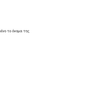
μένο το όνομα της
FDQ
Who we are
ipping & Returns
ms and Conditions