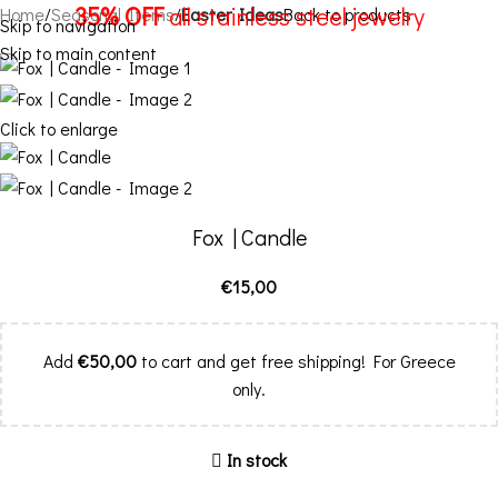
35% OFF
all stainless steel jewelry
Home
Seasonal Items
Easter Ideas
Back to products
Skip to navigation
Skip to main content
Menu
Click to enlarge
Fox | Candle
€
15,00
Add
€
50,00
to cart and get free shipping! For Greece
only.
In stock