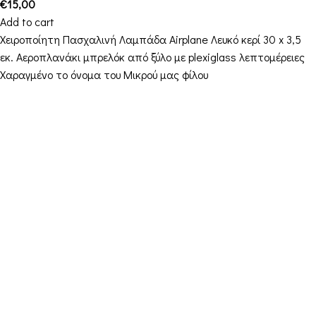
€
15,00
Add to cart
Χειροποίητη Πασχαλινή Λαμπάδα Airplane Λευκό κερί 30 x 3,5
εκ. Αεροπλανάκι μπρελόκ από ξύλο με plexiglass λεπτομέρειες
Χαραγμένο το όνομα του Μικρού μας φίλου
Contact Details
Address: 16ο km Thessaloniki-Melissochori “SCARAS
village”
Phone: +30 698 10 90 780
Hours: Monday – Friday from 10:00-18:00
Email: info@funkdaqueen.com
Orders & Shipping
My account