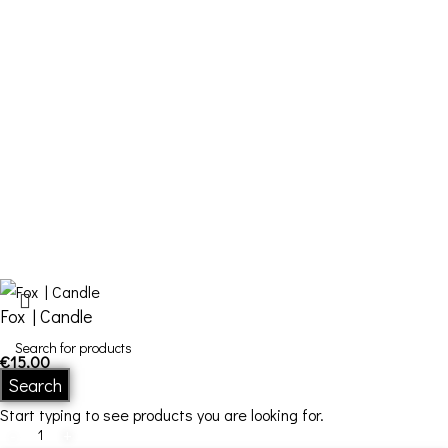
Cart
Checkout
Contact Us
FDQ
Who we are
Shipping & Returns
Terms and Conditions
Fox | Candle
€
15,00
In stock
Search
Start typing to see products you are looking for.