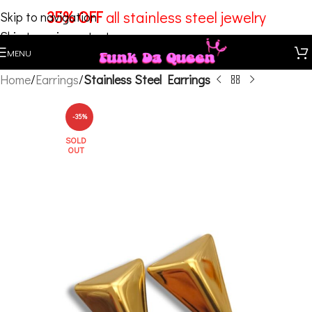
35% OFF
all stainless steel jewelry
Skip to navigation
Skip to main content
MENU
Home
Earrings
Stainless Steel Earrings
-35%
SOLD
OUT