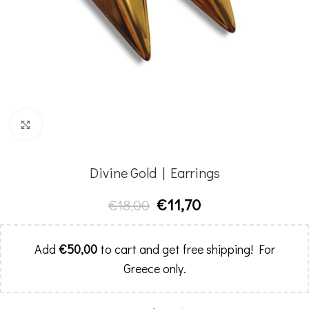
Click to enlarge
Divine Gold | Earrings
€
11,70
€
18,00
Add
€
50,00
to cart and get free shipping! For
Greece only.