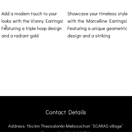
ADD TO CART
ADD TO CART
Add a modern touch to your
Showcase your timeless style
looks with the Vionny Earrings!
with the Marcelline Earrings!
Featuring a triple hoop design
Featuring a unique geometric
and a radiant gold
design and a striking
combination of gold and silver
Contact Details
Address: 16ο km Thessaloniki-Melissochori “SCARAS village”