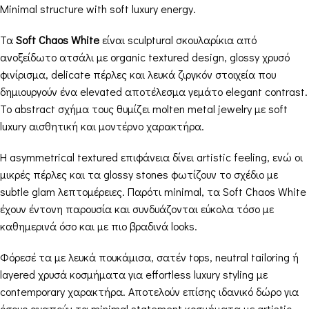
Minimal structure with soft luxury energy.
Τα
Soft Chaos White
είναι sculptural σκουλαρίκια από
ανοξείδωτο ατσάλι με organic textured design, glossy χρυσό
φινίρισμα, delicate πέρλες και λευκά ζιργκόν στοιχεία που
δημιουργούν ένα elevated αποτέλεσμα γεμάτο elegant contrast.
Το abstract σχήμα τους θυμίζει molten metal jewelry με soft
luxury αισθητική και μοντέρνο χαρακτήρα.
Η asymmetrical textured επιφάνεια δίνει artistic feeling, ενώ οι
μικρές πέρλες και τα glossy stones φωτίζουν το σχέδιο με
subtle glam λεπτομέρειες. Παρότι minimal, τα Soft Chaos White
έχουν έντονη παρουσία και συνδυάζονται εύκολα τόσο με
καθημερινά όσο και με πιο βραδινά looks.
Φόρεσέ τα με λευκά πουκάμισα, σατέν tops, neutral tailoring ή
layered χρυσά κοσμήματα για effortless luxury styling με
contemporary χαρακτήρα. Αποτελούν επίσης ιδανικό δώρο για
όσους αγαπούν τα minimal statement κοσμήματα με artistic