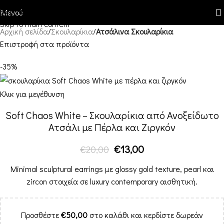
Skip to navigation
Μενού
Skip to main content
Αρχική σελίδα
Σκουλαρίκια
Ατσάλινα Σκουλαρίκια
Επιστροφή στα προϊόντα
-35%
Κλικ για μεγέθυνση
Soft Chaos White – Σκουλαρίκια από Ανοξείδωτο
Ατσάλι με Πέρλα και Ζιργκόν
€
13,00
€
20,00
Minimal sculptural earrings με glossy gold texture, pearl και
zircon στοιχεία σε luxury contemporary αισθητική.
Προσθέστε
€
50,00
στο καλάθι και κερδίστε δωρεάν