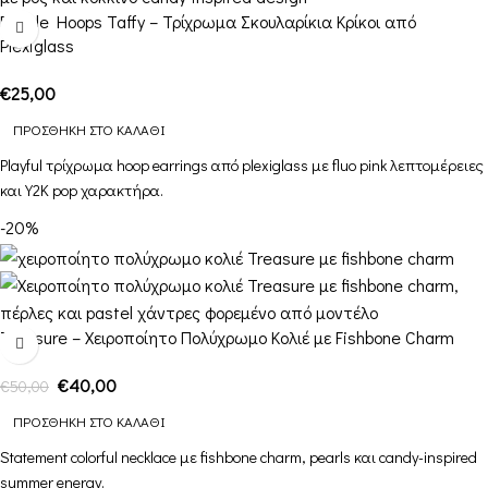
Bubble Hoops Taffy – Τρίχρωμα Σκουλαρίκια Κρίκοι από
Plexiglass
€
25,00
ΠΡΟΣΘΉΚΗ ΣΤΟ ΚΑΛΆΘΙ
Playful τρίχρωμα hoop earrings από plexiglass με fluo pink λεπτομέρειες
και Y2K pop χαρακτήρα.
-20%
Treasure – Χειροποίητο Πολύχρωμο Κολιέ με Fishbone Charm
€
40,00
€
50,00
ΠΡΟΣΘΉΚΗ ΣΤΟ ΚΑΛΆΘΙ
Statement colorful necklace με fishbone charm, pearls και candy-inspired
summer energy.