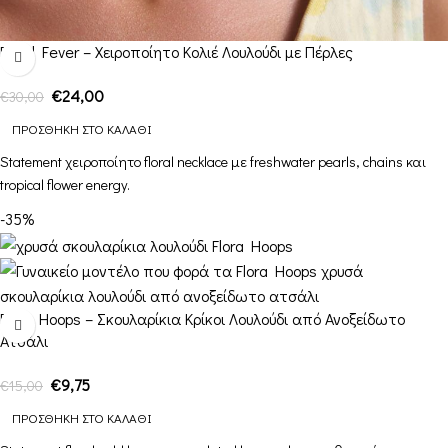
Petal Fever – Χειροποίητο Κολιέ Λουλούδι με Πέρλες
€
24,00
€
30,00
ΠΡΟΣΘΉΚΗ ΣΤΟ ΚΑΛΆΘΙ
Statement χειροποίητο floral necklace με freshwater pearls, chains και
tropical flower energy.
-35%
Flora Hoops – Σκουλαρίκια Κρίκοι Λουλούδι από Ανοξείδωτο
Ατσάλι
€
9,75
€
15,00
ΠΡΟΣΘΉΚΗ ΣΤΟ ΚΑΛΆΘΙ