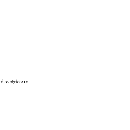
πό ανοξείδωτο