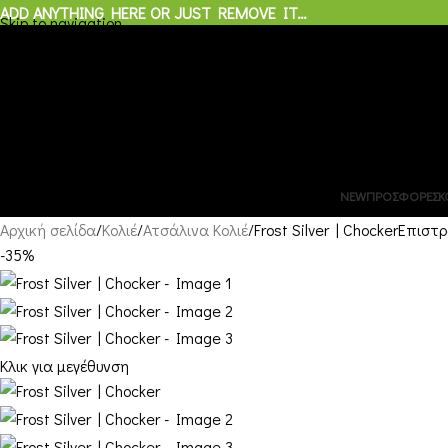
ADD ANYTHING HERE OR JUST REMOVE IT…
Skip to navigation
Skip to main content
0
προϊόντα
/
€
0,00
Μενού
0
προϊόντα
NEW
ΠΡΟΣΦΟΡΕΣ
Κ
Αρχική σελίδα
Κολιέ
Ατσάλινα Κολιέ
Frost Silver | Chocker
Επιστρ
-35%
Κλικ για μεγέθυνση