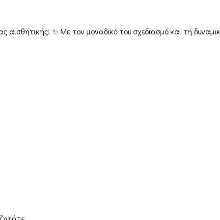
ας αισθητικής! ✨ Με τον μοναδικό του σχεδιασμό και τη δυναμι
Παραγγελίες & Αποστολές
Ο λογαριασμός μου
Καλάθι
Αποστ
Ταμείο
Όροι
Επικοινωνία
αζητάτε.