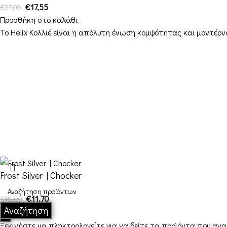
€
17,55
€
27,00
Προσθήκη στο καλάθι
Το Helix Κολλιέ είναι η απόλυτη ένωση κομψότητας και μοντέρν
Στοιχεία Επικοινωνίας
Διεύθυνση: Διεύθυνση: 16ο χιλ. Θεσσαλονίκης-
Μελισσοχωρίου “Κτήμα ΣΚΑΡΑΣ”
Τηλέφωνο: +30 698 10 90 780
Ώρες: Δευτέρα – Παρασκευή από 10:00-18:00
Email: info@funkdaqueen.com
Frost Silver | Chocker
€
11,70
€
18,00
Αναζήτηση
Ξεκινήστε να πληκτρολογείτε για να δείτε τα προϊόντα που αν