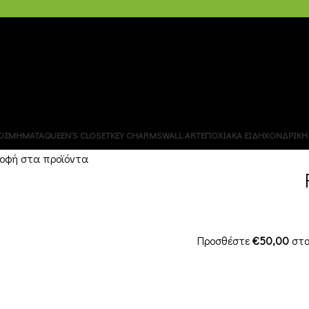
ΧΟΝΔΡΙΚΗ – B2B
ΟΣΜΗΜΑΤΑ
QUEEN’S CLOSET
KEY CHARMS
WALL ART
ΕΠΟΧΙΑΚΑ ΕΙΔΗ
ΧΟΝΔΡΙΚΗ 
οφή στα προϊόντα
Προσθέστε
€
50,00
στο