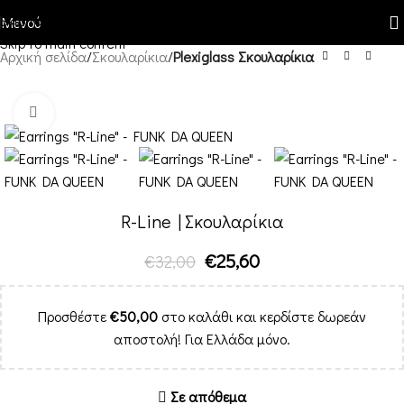
Skip to navigation
Μενού
Skip to main content
Αρχική σελίδα
Σκουλαρίκια
Plexiglass Σκουλαρίκια
-20%
Κλικ για μεγέθυνση
R-Line | Σκουλαρίκια
€
25,60
€
32,00
Προσθέστε
€
50,00
στο καλάθι και κερδίστε δωρεάν
αποστολή! Για Ελλάδα μόνο.
Σε απόθεμα