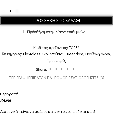
ΠΡΟΣΘΉΚΗ ΣΤΟ ΚΑΛΆΘΙ
Πρόσθήκη στην λίστα επιθυμιών
Κωδικός προϊόντος:
E0236
Κατηγορίες:
Plexiglass Σκουλαρίκια
,
Queendom
,
Προβολή όλων
,
Προσφορές
Share:
ΠΕΡΙΓΡΑΦΉ
ΕΠΙΠΛΈΟΝ ΠΛΗΡΟΦΟΡΊΕΣ
ΑΞΙΟΛΟΓΉΣΕΙΣ (0)
Περιγραφή
R-Line
Διαδοχικά τρίγωνα μαύρου ματ, κίτρινου, ροζ και μωβ