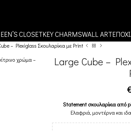
EEN’S CLOSET
KEY CHARMS
WALL ART
ΕΠΟΧΙ
ube – Plexiglass Σκουλαρίκια με Print
Large Cube – Plex
Statement σκουλαρίκια από pl
Ελαφριά, μοντέρνα και ιδαν