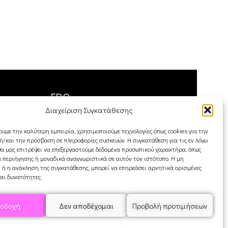
Flipstick Ένα
από τα μοτίβ
διάσημης οικογ
μίνιμαλ κομμά
η αλλαγή χρώ
FDQ
Διαχείριση Συγκατάθεσης
Ποιοι είμαστε
ουμε την καλύτερη εμπειρία, χρησιμοποιούμε τεχνολογίες όπως cookies για την
Αποστολές & Επιστροφές
/και την πρόσβαση σε πληροφορίες συσκευών. Η συγκατάθεση για τις εν λόγω
Όροι και Προϋποθέσεις
θα μας επιτρέψει να επεξεργαστούμε δεδομένα προσωπικού χαρακτήρα, όπως
 περιήγησης ή μοναδικά αναγνωριστικά σε αυτόν τον ιστότοπο. Η μη
 ή η ανάκληση της συγκατάθεσης, μπορεί να επηρεάσει αρνητικά ορισμένες
και δυνατότητες.
οδοχή
Δεν αποδέχομαι
Προβολή προτιμήσεων