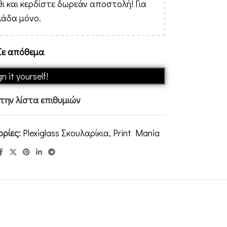
ι και κερδίστε δωρεάν αποστολή! Για
λάδα μόνο.
Σε απόθεμα
Alternative:
n it yourself!
ην λίστα επιθυμιών
ρίες:
Plexiglass Σκουλαρίκια
,
Print Mania