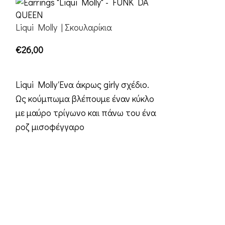
-20%
Liqui Molly | Σκουλαρίκια
€
26,00
ΕΠΙΛΟΓΉ
Liqui Molly Ένα άκρως girly σχέδιο.
Ως κούμπωμα βλέπουμε έναν κύκλο
με μαύρο τρίγωνο και πάνω του ένα
ροζ μισοφέγγαρο
Flipstick | Σκο
€
20,8
€
26,00
ΕΠΙΛΟΓΉ