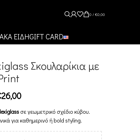
0
/
€
0,00
ΑΚΑ ΕΙΔΗ
GIFT CARD
iglass Σκουλαρίκια με
Print
€
26,00
exiglass
σε γεωμετρικό σχέδιο κύβου.
ικά για καθημερινό ή bold styling.