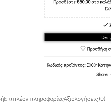
Προσθέστε
€
50,00
στο καλάθ
Ελ
Desig
Πρόσθήκη στ
Κωδικός προϊόντος:
E0001
Κατηγο
Share:
φή
Επιπλέον πληροφορίες
Αξιολογήσεις (0)