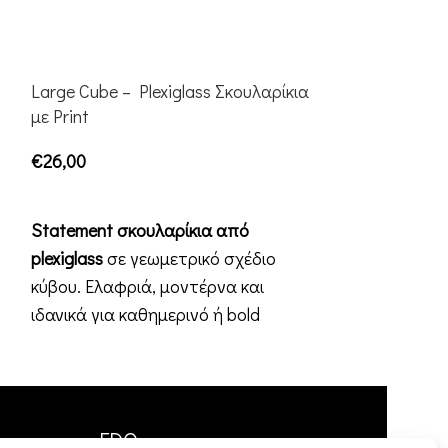
Large Cube – Plexiglass Σκουλαρίκια
Iconic | Σκουλ
με Print
€
26,00
€
26,00
ΕΠΙΛΟΓΉ
ΕΠΙΛΟΓΉ
Iconic Ένα μί
Statement σκουλαρίκια από
σχέδιο που απ
plexiglass
σε γεωμετρικό σχέδιο
τρίγωνα με με
κύβου. Ελαφριά, μοντέρνα και
τοποθετημένα
ιδανικά για καθημερινό ή bold
άλλο. Ιδανικό
styling.
FDQ