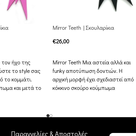
ίκια
Mirror Teeth | Σκουλαρίκια
€
26,00
ΕΠΙΛΟΓΉ
 τον ήχο της
Mirror Teeth Μια αστεία αλλά και
στε το style σας
funky αποτύπωση δοντιών. Η
ό το κομμάτι.
αρχική μορφή έχει σχεδιαστεί από
πωμα και μετά το
κόκκινο σκούρο κούμπωμα
καθρέφτη και
Παραγγελίες & Αποστολές