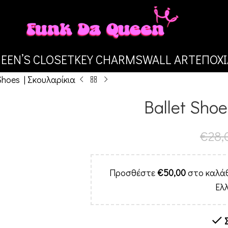
EEN’S CLOSET
KEY CHARMS
WALL ART
ΕΠΟΧΙ
Shoes | Σκουλαρίκια
Ballet Shoe
€
28,
Προσθέστε
€
50,00
στο καλάθ
Ελ