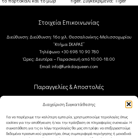
το πορτοκαλί και το μωβ
tiger. Συγκεκριμένα: Tiger
είναι έτοιμα να σας
Triangle , Tiger
διακοσμήσουν
Στοιχεία Επικοινωνίας
Διεύθυνση: Διεύθυνση: 16ο χιλ. Θεσσαλονίκης-Μελισσοχωρίου
“Κτήμα ΣΚΑΡΑΣ”
Τηλέφωνο: +30 698 10 90 780
Ώρες: Δευτέρα – Παρασκευή από 10:00-18:00
Email: info@funkdaqueen.com
Παραγγελίες & Αποστολές
Ο λογαριασμός μου
Διαχείριση Συγκατάθεσης
Καλάθι
Ταμείο
Για να παρέχουμε την καλύτερη εμπειρία, χρησιμοποιούμε τεχνολογίες όπως
cookies για την αποθήκευση ή/και την πρόσβαση σε πληροφορίες συσκευών. Η
Επικοινωνία
συγκατάθεση για τις εν λόγω τεχνολογίες θα μας επιτρέψει να επεξεργαστούμε
δεδομένα προσωπικού χαρακτήρα, όπως συμπεριφορά περιήγησης ή μοναδικά