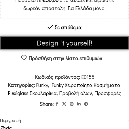
Προσθέστε
€
50,00
στο καλάθι και κερδίστε
δωρεάν αποστολή! Για Ελλάδα μόνο.
Σε απόθεμα
Alternative:
Design it yourself!
Πρόσθήκη στην λίστα επιθυμιών
Κωδικός προϊόντος:
E0155
Κατηγορίες:
Funky
,
Funky Χειροποίητα Κοσμήματα
,
Plexiglass Σκουλαρίκια
,
Προβολή όλων
,
Προσφορές
Share:
Περιγραφή
Toxic