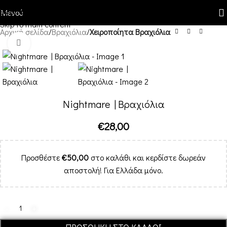
Skip to navigation
Μενού
Skip to main content
Αρχική σελίδα
Βραχιόλια
Χειροποίητα Βραχιόλια
Κλικ για μεγέθυνση
Nightmare | Βραχιόλια
€
28,00
Προσθέστε
€
50,00
στο καλάθι και κερδίστε δωρεάν
αποστολή! Για Ελλάδα μόνο.