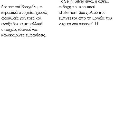
Το Selini Silver είναι η ασημί
Statement βραχιόλι με
εκδοχή του κοσμικού
κεραμικά στοιχεία, χρυσές
statement βραχιολιού που
ακρυλικές χάντρες και
εμπνέεται από τη μαγεία του
ανοξείδωτα μεταλλικά
νυχτερινού ουρανού. Η
στοιχεία, ιδανικό για
καλοκαιρινές εμφανίσεις.
Στοιχεία Επικοινωνίας
Διεύθυνση: Διεύθυνση: 16ο χιλ. Θεσσαλονίκης-
Μελισσοχωρίου “Κτήμα ΣΚΑΡΑΣ”