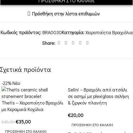
ΠΡΟΣΘΉΚΗ ΣΤΟ ΚΑΛΆΘΙ
Πρόσθήκη στην λίστα επιθυμιών
Κωδικός προϊόντος:
BRA0030
Κατηγορία:
Χειροποίητα Βραχιόλια
Share:
Σχετικά προϊόντα
-22%
Νέο
Selini – Βραχιόλι από ατσάλι
σε ασημί με plexiglass σελήνη
Thetis – Χειροποίητο Βραχιόλι
& ζιργκόν πλανήτη
με Κεραμικά Κοχύλια
€
20,00
€
35,00
€
45,00
ΠΡΟΣΘΉΚΗ ΣΤΟ ΚΑΛΆΘΙ
ΠΡΟΣΘΉΚΗ ΣΤΟ ΚΑΛΆΘΙ