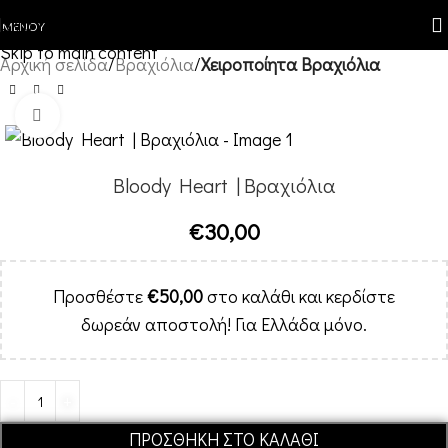
Skip to navigation
ΜΕΝΟΎ
Skip to main content
Αρχική σελίδα
Βραχιόλια
Χειροποίητα Βραχιόλια
Κλικ για μεγέθυνση
Bloody Heart | Βραχιόλια
€
30,00
Προσθέστε
€
50,00
στο καλάθι και κερδίστε
δωρεάν αποστολή! Για Ελλάδα μόνο.
Alternative:
ΠΡΟΣΘΉΚΗ ΣΤΟ ΚΑΛΆΘΙ