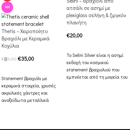
Selini – Βραχιόλι από
ατσάλι σε ασημί με
ΝΈΟ
plexiglass σελήνη & ζιργκόν
πλανήτη
Thetis – Χειροποίητο
€
20,00
Βραχιόλι με Κεραμικά
Κοχύλια
ΠΡΟΣΘΉΚΗ ΣΤΟ ΚΑΛΆΘΙ
Το Selini Silver είναι η ασημί
€
35,00
€
45,00
εκδοχή του κοσμικού
ΠΡΟΣΘΉΚΗ ΣΤΟ ΚΑΛΆΘΙ
statement βραχιολιού που
εμπνέεται από τη μαγεία του
Statement βραχιόλι με
νυχτερινού ουρανού. Η
κεραμικά στοιχεία, χρυσές
ακρυλικές χάντρες και
ανοξείδωτα μεταλλικά
στοιχεία, ιδανικό για
καλοκαιρινές εμφανίσεις.