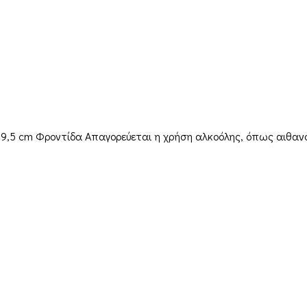
9×9,5 cm Φροντίδα Απαγορεύεται η χρήση αλκοόλης, όπως αιθα
Παραγγελίες & Αποστολές
Ο λογαριασμός μου
Καλάθι
Αποστ
Ταμείο
Όροι
Επικοινωνία