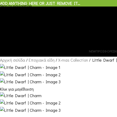
ADD ANYTHING HERE OR JUST REMOVE IT…
Skip to navigation
Skip to main content
0
προϊόντα
/
€
0,00
Μενού
0
προϊόντα
NEW
ΠΡΟΣΦΟΡΕΣ
Κ
Αρχική σελίδα
Εποχιακά είδη
X-mas Collection
Little Dwarf 
Κλικ για μεγέθυνση