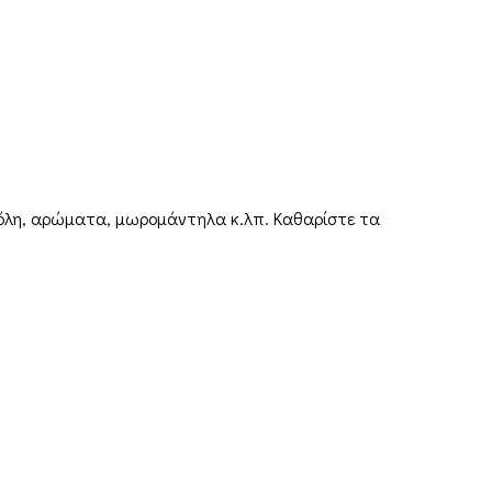
νόλη, αρώματα, μωρομάντηλα κ.λπ. Καθαρίστε τα
FDQ
Ποιοι είμαστε
ολές & Επιστροφές
 και Προϋποθέσεις