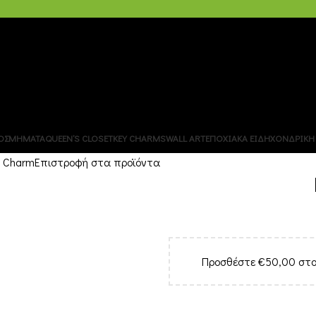
ΧΟΝΔΡΙΚΗ – B2B
ΟΣΜΗΜΑΤΑ
QUEEN’S CLOSET
KEY CHARMS
WALL ART
ΕΠΟΧΙΑΚΑ ΕΙΔΗ
ΧΟΝΔΡΙΚΗ 
| Charm
Επιστροφή στα προϊόντα
Προσθέστε
€
50,00
στο