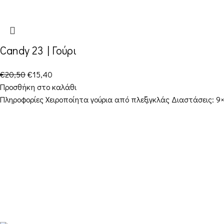
Candy 23 | Γούρι
€
20,50
€
15,40
Προσθήκη στο καλάθι
Πληροφορίες Χειροποίητα γούρια από πλεξιγκλάς Διαστάσεις: 
Στοιχεία Επικοινωνίας
Διεύθυνση: Διεύθυνση: 16ο χιλ. Θεσσαλονίκης-
Μελισσοχωρίου “Κτήμα ΣΚΑΡΑΣ”
Τηλέφωνο: +30 698 10 90 780
Ώρες: Δευτέρα – Παρασκευή από 10:00-18:00
Email: info@funkdaqueen.com