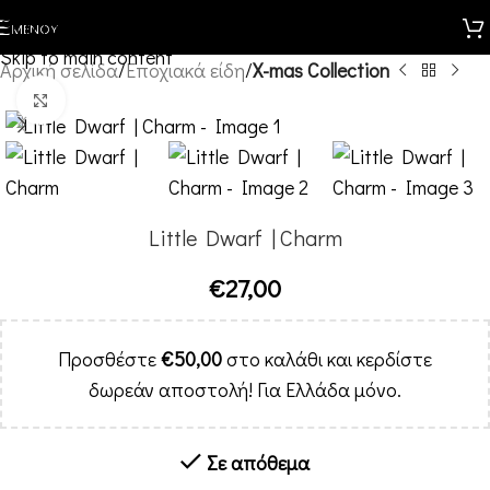
Skip to navigation
ΜΕΝΟΎ
Skip to main content
Αρχική σελίδα
Εποχιακά είδη
X-mas Collection
Κλικ για μεγέθυνση
Little Dwarf | Charm
€
27,00
Προσθέστε
€
50,00
στο καλάθι και κερδίστε
δωρεάν αποστολή! Για Ελλάδα μόνο.
Σε απόθεμα