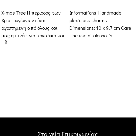
ΕΠΙΛΟΓΉ
ΠΡΟΣΘΉΚΗ ΣΤΟ ΚΑΛΆΘΙ
X-mas Tree Η περίοδος των
Informations Handmade
Χριστουγέννων είναι
plexiglass charms
αγαπημένη από όλους και
Dimensions: 10 x 9,7 cm Care
μας εμπνέει για μοναδικά και
The use of alcohol is
εκλεπτυσμένα outfits. Ιδού
prohibited, such as ethanol,
μια
perfume, baby wipes etc.
Στοιχεία Επικοινωνίας