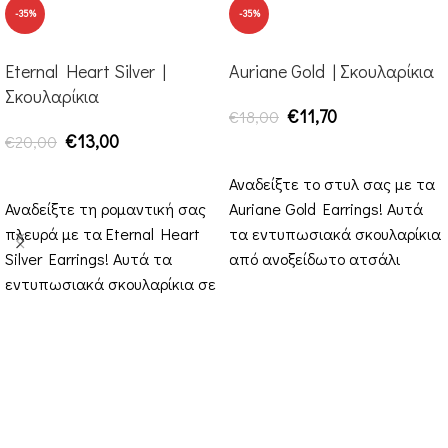
-35%
-35%
Eternal Heart Silver |
Auriane Gold | Σκουλαρίκια
Σκουλαρίκια
€
11,70
€
18,00
€
13,00
€
20,00
ΠΡΟΣΘΉΚΗ ΣΤΟ ΚΑΛΆΘΙ
ΠΡΟΣΘΉΚΗ ΣΤΟ ΚΑΛΆΘΙ
Αναδείξτε το στυλ σας με τα
Αναδείξτε τη ρομαντική σας
Auriane Gold Earrings! Αυτά
πλευρά με τα Eternal Heart
τα εντυπωσιακά σκουλαρίκια
Silver Earrings! Αυτά τα
από ανοξείδωτο ατσάλι
εντυπωσιακά σκουλαρίκια σε
διαθέτουν έναν τριπλό κρίκο
σχήμα καρδιάς από
ανοξείδωτο