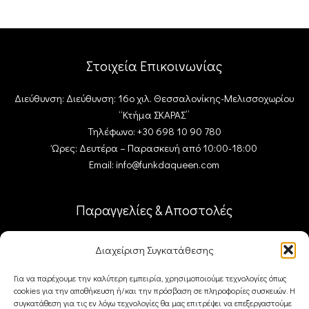
Στοιχεία Επικοινωνίας
Διεύθυνση: Διεύθυνση: 16ο χιλ. Θεσσαλονίκης-Μελισσοχωρίου
“Κτήμα ΣΚΑΡΑΣ”
Τηλέφωνο: +30 698 10 90 780
Ώρες: Δευτέρα – Παρασκευή από 10:00-18:00
Email: info@funkdaqueen.com
Παραγγελίες & Αποστολές
Ο λογαριασμός μου
Διαχείριση Συγκατάθεσης
Καλάθι
Ταμείο
Για να παρέχουμε την καλύτερη εμπειρία, χρησιμοποιούμε τεχνολογίες όπως
Επικοινωνία
cookies για την αποθήκευση ή/και την πρόσβαση σε πληροφορίες συσκευών. Η
συγκατάθεση για τις εν λόγω τεχνολογίες θα μας επιτρέψει να επεξεργαστούμε