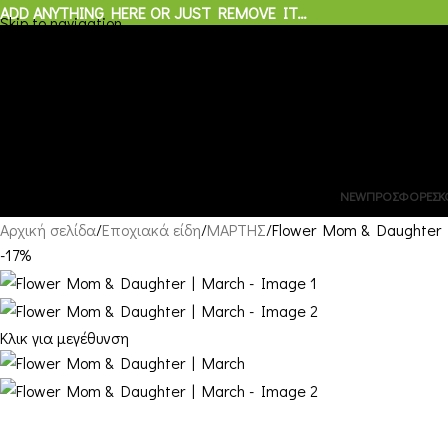
ADD ANYTHING HERE OR JUST REMOVE IT…
Skip to navigation
Skip to main content
0
προϊόντα
/
€
0,00
Μενού
0
προϊόντα
NEW
ΠΡΟΣΦΟΡΕΣ
Κ
Αρχική σελίδα
Εποχιακά είδη
ΜΑΡΤΗΣ
Flower Mom & Daughter 
-17%
Κλικ για μεγέθυνση