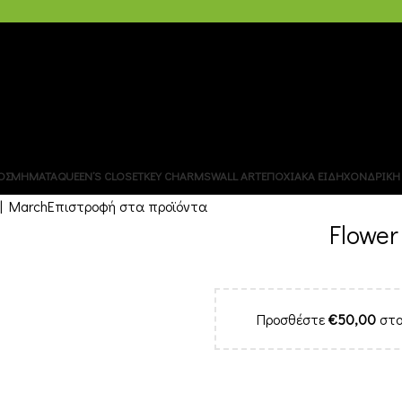
ΧΟΝΔΡΙΚΗ – B2B
ΟΣΜΗΜΑΤΑ
QUEEN’S CLOSET
KEY CHARMS
WALL ART
ΕΠΟΧΙΑΚΑ ΕΙΔΗ
ΧΟΝΔΡΙΚΗ 
| March
Επιστροφή στα προϊόντα
Flowe
Προσθέστε
€
50,00
στο