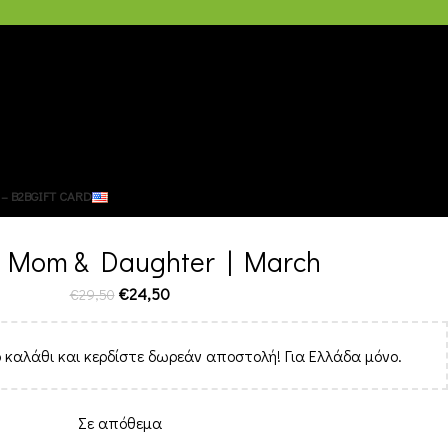
– B2B
GIFT CARD
r Mom & Daughter | March
€
24,50
€
29,50
 καλάθι και κερδίστε δωρεάν αποστολή! Για Ελλάδα μόνο.
Σε απόθεμα