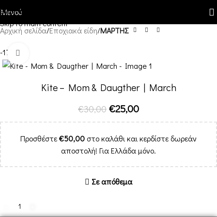
Skip to navigation
Μενού
Skip to main content
Αρχική σελίδα
Εποχιακά είδη
ΜΑΡΤΗΣ
-17%
Κλικ για μεγέθυνση
Kite – Mom & Daugther | March
€
25,00
€
30,00
Προσθέστε
€
50,00
στο καλάθι και κερδίστε δωρεάν
αποστολή! Για Ελλάδα μόνο.
Σε απόθεμα