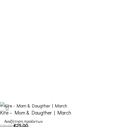
Email: info@funkdaqueen.com
Παραγγελίες & Αποστολές
Ο λογαριασμός μου
Καλάθι
Ταμείο
Επικοινωνία
FDQ
Ποιοι είμαστε
Αποστολές & Επιστροφές
Όροι και Προϋποθέσεις
Kite – Mom & Daugther | March
€
25,00
€
30,00