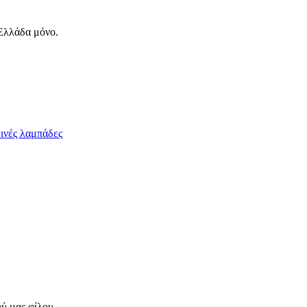
 Ελλάδα μόνο.
ινές λαμπάδες
ού μας φίλου