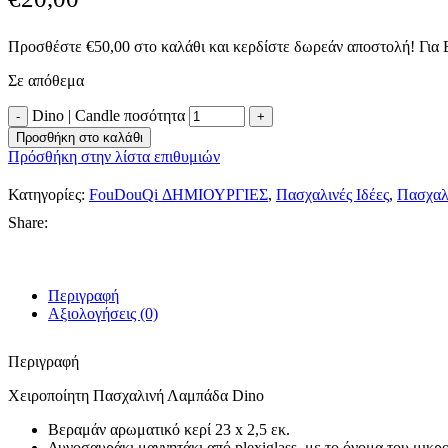
Προσθέστε
€
50,00
στο καλάθι και κερδίστε δωρεάν αποστολή! Για
Σε απόθεμα
Dino | Candle ποσότητα
Alternative:
Προσθήκη στο καλάθι
Πρόσθήκη στην λίστα επιθυμιών
Κατηγορίες:
FouDouQi ΔΗΜΙΟΥΡΓΙΕΣ
,
Πασχαλινές Ιδέες
,
Πασχαλ
Share:
Περιγραφή
Αξιολογήσεις (0)
Περιγραφή
Χειροποίητη Πασχαλινή Λαμπάδα Dino
Βεραμάν αρωματικό κερί 23 x 2,5 εκ.
Δυνοσαυράκι μαγνητάκι από plexiglass, με το όνομα του μικρ