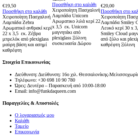
Προσθήκη στο καλάθι
€
19,50
€
20,00
Χειροποίητη Πασχαλινή
Προσθήκη στο καλάθι
Προσθήκη στο κα
Λαμπάδα Unicorn
Χειροποίητη Πασχαλινή
Χειροποίητη Πασχ
Αρωματικο λιλά κερί 22
Λαμπάδα Zebra
Λαμπάδα Smiley 
x 3,5 εκ. Unicorn
Αρωματικό ανθρακί κερί
Λευκό κερί 30 x 3
μαγνητάκι από
22 x 3,5 εκ. Ζέβρα
Smiley Cloud μαγν
plexiglass Ξύλινη
μπρελόκ από plexiglass
από ξύλο και plexi
συσκευασία Δώρου
μαύρη βάση και ασημί
καθρέφτη Ξύλινη
καθρέφτη
Στοιχεία Επικοινωνίας
Διεύθυνση: Διεύθυνση: 16ο χιλ. Θεσσαλονίκης-Μελισσοχω
Τηλέφωνο: +30 698 10 90 780
Ώρες: Δευτέρα – Παρασκευή από 10:00-18:00
Email: info@funkdaqueen.com
Παραγγελίες & Αποστολές
Ο λογαριασμός μου
Καλάθι
Ταμείο
Επικοινωνία