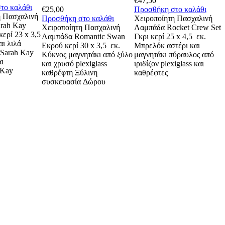
€
47,50
το καλάθι
€
25,00
Προσθήκη στο καλάθι
η Πασχαλινή
Προσθήκη στο καλάθι
Χειροποίητη Πασχαλινή
rah Kay
Χειροποίητη Πασχαλινή
Λαμπάδα Rocket Crew Set
ερί 23 x 3,5
Λαμπάδα Romantic Swan
Γκρι κερί 25 x 4,5 εκ.
αι λιλά
Εκρού κερί 30 x 3,5 εκ.
Μπρελόκ αστέρι και
 Sarah Kay
Κύκνος μαγνητάκι από ξύλο
μαγνητάκι πύραυλος από
ι
και χρυσό plexiglass
ιριδίζον plexiglass και
 Kay
καθρέφτη Ξύλινη
καθρέφτες
συσκευασία Δώρου