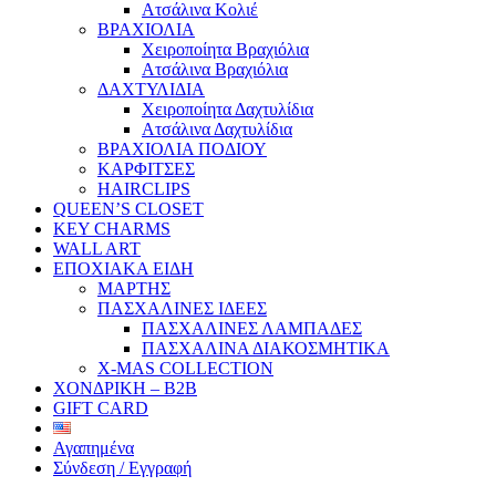
Ατσάλινα Κολιέ
ΒΡΑΧΙΟΛΙΑ
Χειροποίητα Βραχιόλια
Ατσάλινα Βραχιόλια
ΔΑΧΤΥΛΙΔΙΑ
Χειροποίητα Δαχτυλίδια
Ατσάλινα Δαχτυλίδια
ΒΡΑΧΙΟΛΙΑ ΠΟΔΙΟΥ
ΚΑΡΦΙΤΣΕΣ
HAIRCLIPS
QUEEN’S CLOSET
KEY CHARMS
WALL ART
ΕΠΟΧΙΑΚΑ ΕΙΔΗ
ΜΑΡΤΗΣ
ΠΑΣΧΑΛΙΝΕΣ ΙΔΕΕΣ
ΠΑΣΧΑΛΙΝΕΣ ΛΑΜΠΑΔΕΣ
ΠΑΣΧΑΛΙΝΑ ΔΙΑΚΟΣΜΗΤΙΚΑ
X-MAS COLLECTION
ΧΟΝΔΡΙΚΗ – B2B
GIFT CΑRD
Αγαπημένα
Σύνδεση / Εγγραφή