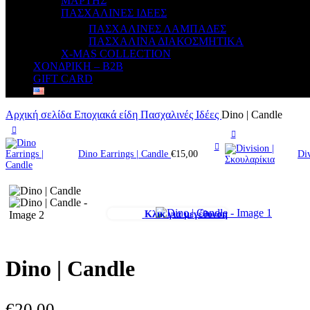
ΜΑΡΤΗΣ
ΠΑΣΧΑΛΙΝΕΣ ΙΔΕΕΣ
ΠΑΣΧΑΛΙΝΕΣ ΛΑΜΠΑΔΕΣ
ΠΑΣΧΑΛΙΝΑ ΔΙΑΚΟΣΜΗΤΙΚΑ
X-MAS COLLECTION
ΧΟΝΔΡΙΚΗ – B2B
GIFT CARD
Αρχική σελίδα
Εποχιακά είδη
Πασχαλινές Ιδέες
Dino | Candle
Dino Earrings | Candle
€
15,00
Di
Κλικ για μεγέθυνση
Dino | Candle
€
20,00