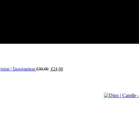
vision | Σκουλαρίκια
€
30,00
€
24,00