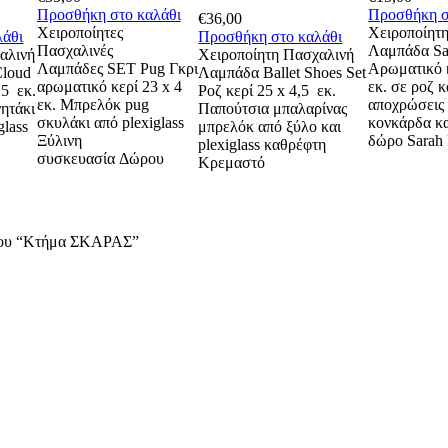
Προσθήκη στο καλάθι
Προσθήκη σ
€
36,00
Χειροποίητες
Χειροποίητ
λάθι
Προσθήκη στο καλάθι
Πασχαλινές
Λαμπάδα Sa
αλινή
Χειροποίητη Πασχαλινή
Λαμπάδες SET Pug Γκρι
Αρωματικό κ
Cloud
Λαμπάδα Ballet Shoes Set
αρωματικό κερί 23 x 4
εκ. σε ροζ κ
,5 εκ.
Ροζ κερί 25 x 4,5 εκ.
εκ. Μπρελόκ pug
αποχρώσεις
ητάκι
Παπούτσια μπαλαρίνας
σκυλάκι από plexiglass
κονκάρδα κα
glass
μπρελόκ από ξύλο και
Ξύλινη
δώρο Sarah
plexiglass καθρέφτη
συσκευασία Δώρου
Κρεμαστό
ρίου “Κτήμα ΣΚΑΡΑΣ”