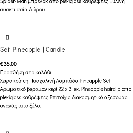
Spider-Man μπρελόκ από plexiglass καθρέφτες Ξύλινη
συσκευασία Δώρου
Set Pineapple | Candle
€
35,00
Προσθήκη στο καλάθι
Χειροποίητη Πασχαλινή Λαμπάδα Pineapple Set
Αρωματικό βεραμάν κερί 22 x 3 εκ. Pineapple hairclip από
plexiglass καθρέφτες Επιτοίχιο διακοσμητικό αξεσουάρ
ανανάς από ξύλο,