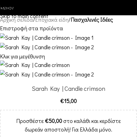
Skip to navigation
ΜΕΝΟΎ
Skip to main content
Αρχική σελίδα
Εποχιακά είδη
Πασχαλινές Ιδέες
Επιστροφή στα προϊόντα
Κλικ για μεγέθυνση
Sarah Kay | Candle crimson
€
15,00
Προσθέστε
€
50,00
στο καλάθι και κερδίστε
δωρεάν αποστολή! Για Ελλάδα μόνο.