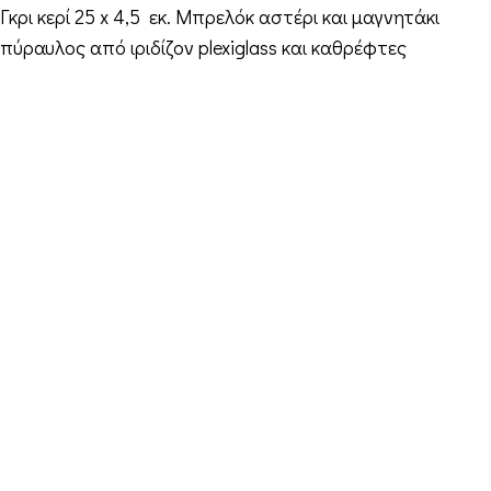
Γκρι κερί 25 x 4,5 εκ. Μπρελόκ αστέρι και μαγνητάκι
πύραυλος από ιριδίζον plexiglass και καθρέφτες
Στοιχεία Επικοινωνίας
Διεύθυνση: Διεύθυνση: 16ο χιλ. Θεσσαλονίκης-
Μελισσοχωρίου “Κτήμα ΣΚΑΡΑΣ”
Τηλέφωνο: +30 698 10 90 780
Ώρες: Δευτέρα – Παρασκευή από 10:00-18:00
Email: info@funkdaqueen.com
Παραγγελίες & Αποστολές
Ο λογαριασμός μου
Καλάθι
Ταμείο
Επικοινωνία