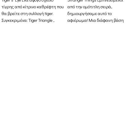
τίγρης από κίτρινο καθρέφτη που
από την ομότιτλη σειρά,
θα βρείτε στη συλλογή tiger.
δημιουργήσαμε αυτό το
Συγκεκριμένα: Tiger Triangle ,
αφιέρωμα! Μια διάφανη βάση
Tiger
όπου τοποθετούνται πάνω της
χαραγμένοι κύβοι