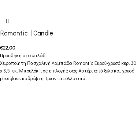
Romantic | Candle
€
22,00
Προσθήκη στο καλάθι
Χειροποίητη Πασχαλινή Λαμπάδα Romantic Εκρού-χρυσό κερί 30
x 3,5 εκ. Μπρελόκ της επιλογής σας Αστέρι από ξύλο και χρυσό
plexiglass καθρέφτη Τριαντάφυλλο από
Στοιχεία Επικοινωνίας
Διεύθυνση: Διεύθυνση: 16ο χιλ. Θεσσαλονίκης-
Μελισσοχωρίου “Κτήμα ΣΚΑΡΑΣ”
Τηλέφωνο: +30 698 10 90 780
Ώρες: Δευτέρα – Παρασκευή από 10:00-18:00