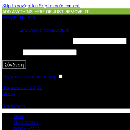
Skip to navigation
Skip to main content
ADD ANYTHING HERE OR JUST REMOVE IT…
ΧΟΝΔΡΙΚΗ – B2B
Σύνδεση
Δημιουργία λογαριασμού
Όνομα χρήστη ή διεύθυνση email
*
Κωδικός
*
Σύνδεση
Ξεχάσατε τον κωδικό σας;
Να με θυμάσαι
0
προϊόντα
/
€
0,00
Μενού
0
προϊόντα
NEW
ΠΡΟΣΦΟΡΕΣ
ΚΟΣΜΗΜΑΤΑ