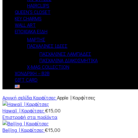
HAIRCLIPS
QUEEN’S CLOSET
KEY CHARMS
WALL ART
ΕΠΟΧΙΑΚΑ ΕΙΔΗ
ΜΑΡΤΗΣ
ΠΑΣΧΑΛΙΝΕΣ ΙΔΕΕΣ
ΠΑΣΧΑΛΙΝΕΣ ΛΑΜΠΑΔΕΣ
ΠΑΣΧΑΛΙΝΑ ΔΙΑΚΟΣΜΗΤΙΚΑ
X-MAS COLLECTION
ΧΟΝΔΡΙΚΗ – B2B
GIFT CARD
Αρχική σελίδα
Καρφίτσες
Apple | Καρφίτσες
Hawaii | Καρφίτσες
€
15,00
Επιστροφή στα προϊόντα
Beijing | Καρφίτσες
€
15,00