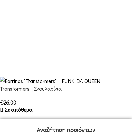
Καλάθι
Ταμείο
Επικοινωνία
FDQ
Ποιοι είμαστε
Αποστολές & Επιστροφές
Όροι και Προϋποθέσεις
Transformers | Σκουλαρίκια
€
26,00
Σε απόθεμα
Design it yourself!