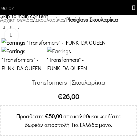
Skip to navigation
ΜΕΝΟΎ
Skip to main content
Αρχική σελίδα
Σκουλαρίκια
Plexiglass Σκουλαρίκια
Κλικ για μεγέθυνση
Transformers | Σκουλαρίκια
€
26,00
Προσθέστε
€
50,00
στο καλάθι και κερδίστε
δωρεάν αποστολή! Για Ελλάδα μόνο.