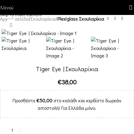
Skip to navigation
Μενού
Skip to main content
Αρχική σελίδα
Σκουλαρίκια
Plexiglass Σκουλαρίκια
Κλικ για μεγέθυνση
Tiger Eye | Σκουλαρίκια
€
38,00
Προσθέστε
€
50,00
στο καλάθι και κερδίστε δωρεάν
αποστολή! Για Ελλάδα μόνο.