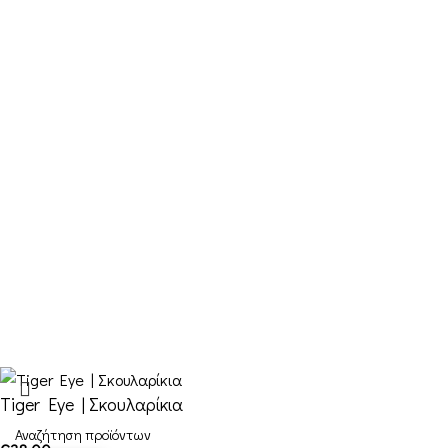
Παραγγελίες & Αποστολές
Ο λογαριασμός μου
Καλάθι
Ταμείο
Επικοινωνία
FDQ
Ποιοι είμαστε
Αποστολές & Επιστροφές
Όροι και Προϋποθέσεις
Tiger Eye | Σκουλαρίκια