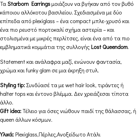
Τα
Starborn Earrings
μοιάζουν να βγήκαν από τον βυθό
κάποιου αλλόκοτου βασιλείου. Σχεδιασμένα με δύο
επίπεδα από plexiglass – ένα compact μπλε-χρυσό και
ένα πιο ρευστό πορτοκαλί σχήμα αστερία – και
στολισμένα με μικρές περλίτσες, είναι ένα από τα πιο
εμβληματικά κομμάτια της συλλογής
Lost Queendom
.
Statement και ανάλαφρα μαζί, ενώνουν φαντασία,
χρώμα και funky glam σε μια έκρηξη στυλ.
Styling tip:
Συνδύασέ τα με wet hair look, τιράντες ή
halter tops και έντονο βλέμμα. Δεν χρειάζεσαι τίποτα
άλλο.
Gift idea:
Τέλειο για όσες νιώθουν παιδί της θάλασσας, ή
queen άλλων κόσμων.
Υλικά:
Plexiglass,Πέρλες,Ανοξείδωτο Ατάλι