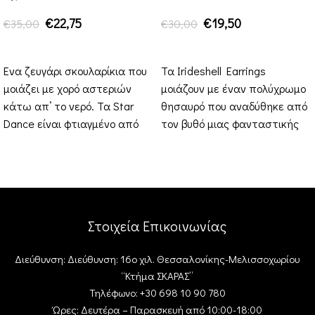
€
22,75
€
19,50
€
35,00
€
30,00
ΠΡΟΣΘΉΚΗ ΣΤΟ ΚΑΛΆΘΙ
ΠΡΟΣΘΉΚΗ ΣΤΟ ΚΑΛΆΘΙ
Ένα ζευγάρι σκουλαρίκια που
Τα Irideshell Earrings
μοιάζει με χορό αστεριών
μοιάζουν με έναν πολύχρωμο
κάτω απ’ το νερό. Τα Star
θησαυρό που αναδύθηκε από
Dance είναι φτιαγμένο από
τον βυθό μιας φανταστικής
plexiglass σε
βασίλισσας. Με layered
plexiglass σε
Στοιχεία Επικοινωνίας
Διεύθυνση: Διεύθυνση: 16ο χιλ. Θεσσαλονίκης-Μελισσοχωρίου
“Κτήμα ΣΚΑΡΑΣ”
Τηλέφωνο: +30 698 10 90 780
Ώρες: Δευτέρα – Παρασκευή από 10:00-18:00