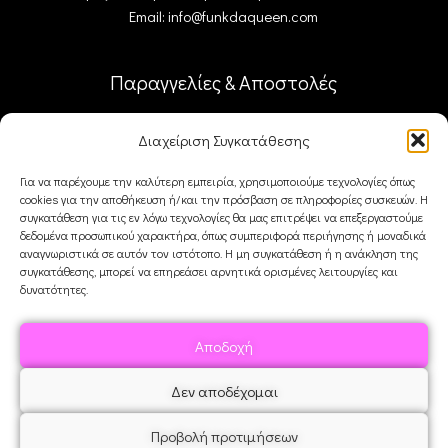
Email: info@funkdaqueen.com
Παραγγελίες & Αποστολές
Ο λογαριασμός μου
Διαχείριση Συγκατάθεσης
Καλάθι
Ταμείο
Για να παρέχουμε την καλύτερη εμπειρία, χρησιμοποιούμε τεχνολογίες όπως
Επικοινωνία
cookies για την αποθήκευση ή/και την πρόσβαση σε πληροφορίες συσκευών. Η
συγκατάθεση για τις εν λόγω τεχνολογίες θα μας επιτρέψει να επεξεργαστούμε
δεδομένα προσωπικού χαρακτήρα, όπως συμπεριφορά περιήγησης ή μοναδικά
αναγνωριστικά σε αυτόν τον ιστότοπο. Η μη συγκατάθεση ή η ανάκληση της
FDQ
συγκατάθεσης, μπορεί να επηρεάσει αρνητικά ορισμένες λειτουργίες και
δυνατότητες.
Ποιοι είμαστε
Αποστολές & Επιστροφές
Αποδοχή
Όροι και Προϋποθέσεις
Δεν αποδέχομαι
Προβολή προτιμήσεων