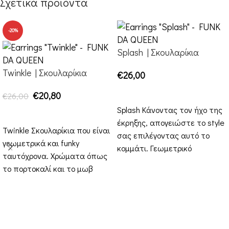
Σχετικά προϊόντα
-20%
Splash | Σκουλαρίκια
Twinkle | Σκουλαρίκια
€
26,00
ΕΠΙΛΟΓΉ
€
20,80
€
26,00
Splash Κάνοντας τον ήχο της
ΕΠΙΛΟΓΉ
έκρηξης, απογειώστε το style
Twinkle Σκουλαρίκια που είναι
σας επιλέγοντας αυτό το
γεωμετρικά και funky
κομμάτι. Γεωμετρικό
ταυτόχρονα. Χρώματα όπως
κούμπωμα και μετά το
το πορτοκαλί και το μωβ
εκρηκτικό
είναι έτοιμα να σας
διακοσμήσουν