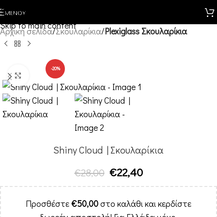
Skip to navigation
ΜΕΝΟΎ
Skip to main content
Αρχική σελίδα
Σκουλαρίκια
Plexiglass Σκουλαρίκια
-20%
Κλικ για μεγέθυνση
Shiny Cloud | Σκουλαρίκια
€
22,40
€
28,00
Προσθέστε
€
50,00
στο καλάθι και κερδίστε