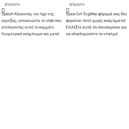
ΕΠΙΛΟΓΉ
ΕΠΙΛΟΓΉ
Splash Κάνοντας τον ήχο της
Spice Girl Το glitter φόρεμά σας δεν
έκρηξης, απογειώστε το style σας
φοριέται ποτέ χωρίς κοσμήματα!
επιλέγοντας αυτό το κομμάτι.
Επιλέξτε αυτά τα σκουλαρίκια για
Γεωμετρικό κούμπωμα και μετά
να ολοκληρώσετε το ντύσιμό
το εκρηκτικό
Στοιχεία Επικοινωνίας
Διεύθυνση: Διεύθυνση: 16ο χιλ. Θεσσαλονίκης-