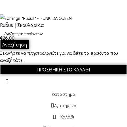
Όροι και Προϋποθέσεις
Rubus | Σκουλαρίκια
€
26,00
Σε απόθεμα
Αναζήτηση
Ξεκινήστε να πληκτρολογείτε για να δείτε τα προϊόντα που
αναζητάτε.
ΠΡΟΣΘΉΚΗ ΣΤΟ ΚΑΛΆΘΙ
Κατάστημα
Αγαπημένα
Καλάθι