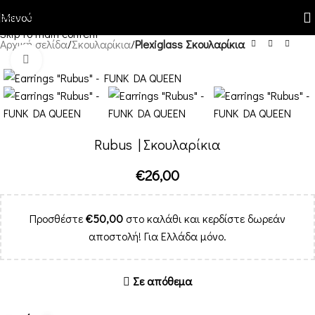
Skip to navigation
Μενού
Skip to main content
Αρχική σελίδα
Σκουλαρίκια
Plexiglass Σκουλαρίκια
Κλικ για μεγέθυνση
Rubus | Σκουλαρίκια
€
26,00
Προσθέστε
€
50,00
στο καλάθι και κερδίστε δωρεάν
αποστολή! Για Ελλάδα μόνο.
Σε απόθεμα