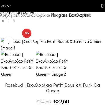
Skip to navigation
ΜΕΝΟΎ
Skip to main content
Αρχική σελίδα
Σκουλαρίκια
Plexiglass Σκουλαρίκια
-20%
Κλικ για μεγέθυνση
Rosebud | Σκουλαρίκια Petit Boutik X Funk Da
Queen
€
27,60
€
34,50