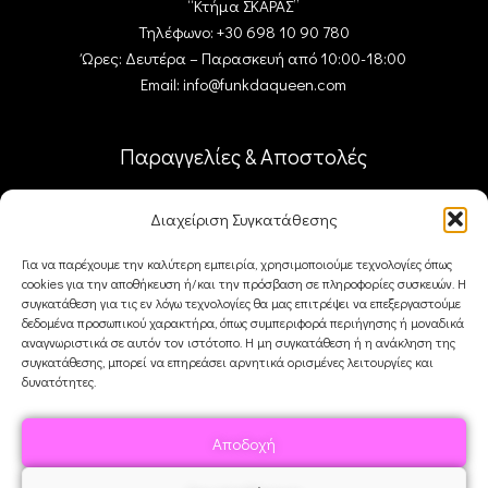
“Κτήμα ΣΚΑΡΑΣ”
Τηλέφωνο: +30 698 10 90 780
Ώρες: Δευτέρα – Παρασκευή από 10:00-18:00
Email: info@funkdaqueen.com
Παραγγελίες & Αποστολές
Ο λογαριασμός μου
Διαχείριση Συγκατάθεσης
Καλάθι
Ταμείο
Για να παρέχουμε την καλύτερη εμπειρία, χρησιμοποιούμε τεχνολογίες όπως
Επικοινωνία
cookies για την αποθήκευση ή/και την πρόσβαση σε πληροφορίες συσκευών. Η
συγκατάθεση για τις εν λόγω τεχνολογίες θα μας επιτρέψει να επεξεργαστούμε
δεδομένα προσωπικού χαρακτήρα, όπως συμπεριφορά περιήγησης ή μοναδικά
αναγνωριστικά σε αυτόν τον ιστότοπο. Η μη συγκατάθεση ή η ανάκληση της
FDQ
συγκατάθεσης, μπορεί να επηρεάσει αρνητικά ορισμένες λειτουργίες και
δυνατότητες.
Ποιοι είμαστε
Αποστολές & Επιστροφές
Αποδοχή
Όροι και Προϋποθέσεις