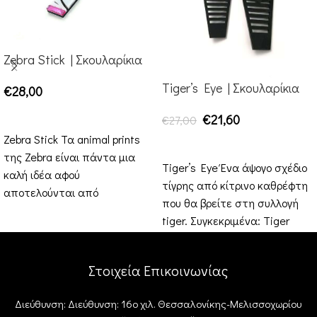
Zebra Stick | Σκουλαρίκια
Tiger’s Eye | Σκουλαρίκια
€
28,00
ΕΠΙΛΟΓΉ
€
21,60
€
27,00
Zebra Stick Τα animal prints
ΕΠΙΛΟΓΉ
της Zebra είναι πάντα μια
Tiger’s Eye Ένα άψογο σχέδιο
καλή ιδέα αφού
τίγρης από κίτρινο καθρέφτη
αποτελούνται από
που θα βρείτε στη συλλογή
ασπρόμαυρες λεπτομέρειες.
tiger. Συγκεκριμένα: Tiger
Αυτό το stick
Triangle , Tiger
Στοιχεία Επικοινωνίας
Διεύθυνση: Διεύθυνση: 16ο χιλ. Θεσσαλονίκης-Μελισσοχωρίου