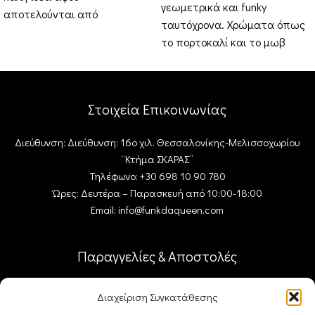
γεωμετρικά και funky
αποτελούνται από
ταυτόχρονα. Χρώματα όπως
ασπρόμαυρες λεπτομέρειες.
το πορτοκαλί και το μωβ
Αυτό το stick
είναι έτοιμα να σας
διακοσμήσουν
Στοιχεία Επικοινωνίας
Διεύθυνση: Διεύθυνση: 16ο χιλ. Θεσσαλονίκης-Μελισσοχωρίου
“Κτήμα ΣΚΑΡΑΣ”
Τηλέφωνο: +30 698 10 90 780
Ώρες: Δευτέρα – Παρασκευή από 10:00-18:00
Email: info@funkdaqueen.com
Παραγγελίες & Αποστολές
Ο λογαριασμός μου
Διαχείριση Συγκατάθεσης
Καλάθι