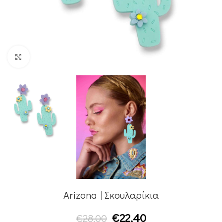
Κλικ για μεγέθυνση
Arizona | Σκουλαρίκια
€
22,40
€
28,00