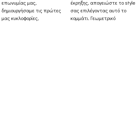
επωνυμίας μας,
έκρηξης, απογειώστε το style
δημιουργήσαμε τις πρώτες
σας επιλέγοντας αυτό το
μας κυκλοφορίες,
κομμάτι. Γεωμετρικό
εμπνευσμένες από τη
κούμπωμα και μετά το
γεωμετρία. Σε αυτό το
εκρηκτικό
σχέδιο,
Στοιχεία Επικοινωνίας
Διεύθυνση: Διεύθυνση: 16ο χιλ. Θεσσαλονίκης-
Μελισσοχωρίου “Κτήμα ΣΚΑΡΑΣ”