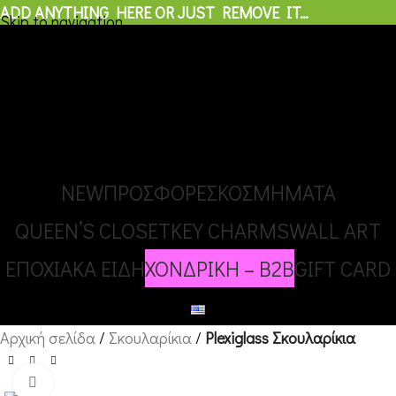
ADD ANYTHING HERE OR JUST REMOVE IT…
Skip to navigation
ΧΟΝΔΡΙΚΗ – B2B
Skip to main content
0
προϊόντα
/
€
0,00
Μενού
0
προϊόντα
NEW
ΠΡΟΣΦΟΡΕΣ
ΚΟΣΜΗΜΑΤΑ
QUEEN’S CLOSET
KEY CHARMS
WALL ART
ΕΠΟΧΙΑΚΑ ΕΙΔΗ
ΧΟΝΔΡΙΚΗ – B2B
GIFT CARD
Αρχική σελίδα
Σκουλαρίκια
Plexiglass Σκουλαρίκια
Κλικ για μεγέθυνση