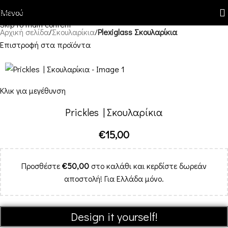
Skip to navigation
Μενού
Skip to main content
Αρχική σελίδα
Σκουλαρίκια
Plexiglass Σκουλαρίκια
Επιστροφή στα προϊόντα
Κλικ για μεγέθυνση
Prickles | Σκουλαρίκια
€
15,00
Προσθέστε
€
50,00
στο καλάθι και κερδίστε δωρεάν
αποστολή! Για Ελλάδα μόνο.
Design it yourself!