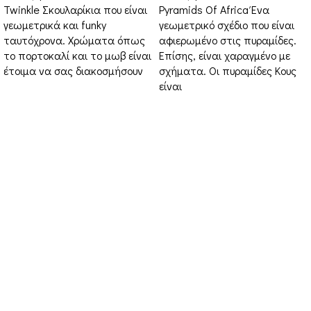
Twinkle Σκουλαρίκια που είναι
Pyramids Of Africa Ένα
γεωμετρικά και funky
γεωμετρικό σχέδιο που είναι
ταυτόχρονα. Χρώματα όπως
αφιερωμένο στις πυραμίδες.
το πορτοκαλί και το μωβ είναι
Επίσης, είναι χαραγμένο με
έτοιμα να σας διακοσμήσουν
σχήματα. Οι πυραμίδες Κους
είναι
Στοιχεία Επικοινωνίας
Διεύθυνση: Διεύθυνση: 16ο χιλ. Θεσσαλονίκης-
Μελισσοχωρίου “Κτήμα ΣΚΑΡΑΣ”
Τηλέφωνο: +30 698 10 90 780
Ώρες: Δευτέρα – Παρασκευή από 10:00-18:00