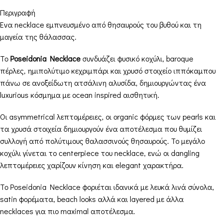
Περιγραφή
Ένα necklace εμπνευσμένο από θησαυρούς του βυθού και τη
μαγεία της θάλασσας.
Το
Poseidonia Necklace
συνδυάζει φυσικό κοχύλι, baroque
πέρλες, ημιπολύτιμο κεχριμπάρι και χρυσό στοιχείο ιππόκαμπου
πάνω σε ανοξείδωτη ατσάλινη αλυσίδα, δημιουργώντας ένα
luxurious κόσμημα με ocean inspired αισθητική.
Οι asymmetrical λεπτομέρειες, οι organic φόρμες των pearls και
τα χρυσά στοιχεία δημιουργούν ένα αποτέλεσμα που θυμίζει
συλλογή από πολύτιμους θαλασσινούς θησαυρούς. Το μεγάλο
κοχύλι γίνεται το centerpiece του necklace, ενώ οι dangling
λεπτομέρειες χαρίζουν κίνηση και elegant χαρακτήρα.
Το Poseidonia Necklace φοριέται ιδανικά με λευκά λινά σύνολα,
satin φορέματα, beach looks αλλά και layered με άλλα
necklaces για πιο maximal αποτέλεσμα.