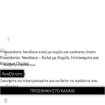
Επικοινωνία
FDQ
Ποιοι είμαστε
Αποστολές & Επιστροφές
Κλικ για μεγέθυνση
Όροι και Προϋποθέσεις
Poseidonia Necklace – Κολιέ με Κοχύλι, Ιππόκαμπο και
Baroque Πέρλες
Αναζήτηση
€
40,00
€
50,00
Ξεκινήστε να πληκτρολογείτε για να δείτε τα προϊόντα που
αναζητάτε.
ΠΡΟΣΘΉΚΗ ΣΤΟ ΚΑΛΆΘΙ