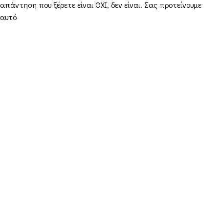
απάντηση που ξέρετε είναι ΟΧΙ, δεν είναι. Σας προτείνουμε
αυτό
Στοιχεία Επικοινωνίας
Διεύθυνση: Διεύθυνση: 16ο χιλ. Θεσσαλονίκης-
Μελισσοχωρίου “Κτήμα ΣΚΑΡΑΣ”
Τηλέφωνο: +30 698 10 90 780
Ώρες: Δευτέρα – Παρασκευή από 10:00-18:00
Email: info@funkdaqueen.com
Παραγγελίες & Αποστολές
Ο λογαριασμός μου
Καλάθι
Ταμείο