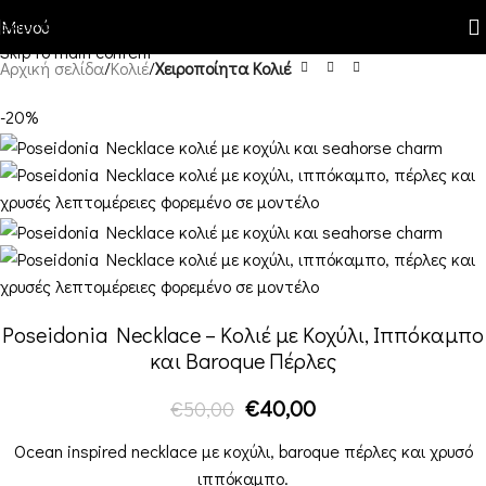
Skip to navigation
Μενού
Skip to main content
Αρχική σελίδα
Κολιέ
Χειροποίητα Κολιέ
-20%
Poseidonia Necklace – Κολιέ με Κοχύλι, Ιππόκαμπο
και Baroque Πέρλες
€
40,00
€
50,00
Ocean inspired necklace με κοχύλι, baroque πέρλες και χρυσό
ιππόκαμπο.