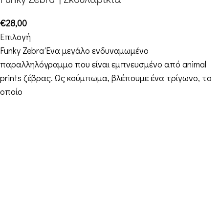
€
28,00
Επιλογή
Funky Zebra Ένα μεγάλο ενδυναμωμένο
παραλληλόγραμμο που είναι εμπνευσμένο από animal
prints ζέβρας. Ως κούμπωμα, βλέπουμε ένα τρίγωνο, το
οποίο
Στοιχεία Επικοινωνίας
Διεύθυνση: Διεύθυνση: 16ο χιλ. Θεσσαλονίκης-
Μελισσοχωρίου “Κτήμα ΣΚΑΡΑΣ”
Τηλέφωνο: +30 698 10 90 780
Ώρες: Δευτέρα – Παρασκευή από 10:00-18:00
Email: info@funkdaqueen.com